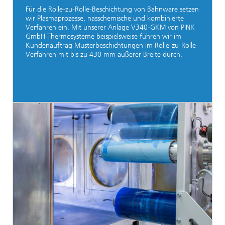
Für die Rolle-zu-Rolle-Beschichtung von Bahnware setzen
wir Plasmaprozesse, nasschemische und kombinierte
Verfahren ein. Mit unserer Anlage V340-GKM von PINK
GmbH Thermosysteme beispielsweise führen wir im
Kundenauftrag Musterbeschichtungen im Rolle-zu-Rolle-
Verfahren mit bis zu 430 mm äußerer Breite durch.