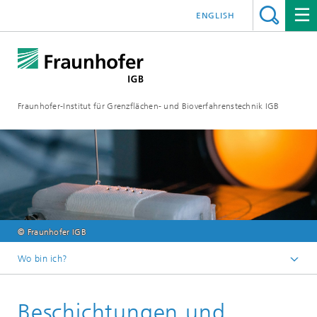
ENGLISH
Fraunhofer-Institut für Grenzflächen- und Bioverfahrenstechnik IGB
© Fraunhofer IGB
Wo bin ich?
Startseite
Beschichtungen und
Forschung