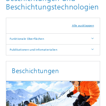
Biofabrikation, zellbasierte In-vitro-Testsysteme und
Beschichtungstechnologien
Materialentwicklung
Alle ausklappen
Funktionale Oberflächen
Publikationen und Infomaterialien
Beschichtungen