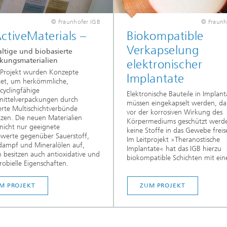
© Fraunhofer IGB
© Fraunh
ctiveMaterials –
Biokompatible
Verkapselung
ltige und biobasierte
kungsmaterialien
elektronischer
 Projekt wurden Konzepte
Implantate
tet, um herkömmliche,
ecyclingfähige
Elektronische Bauteile in Implan
mittelverpackungen durch
müssen eingekapselt werden, dam
erte Multischichtverbünde
vor der korrosiven Wirkung des
tzen. Die neuen Materialien
Körpermediums geschützt werd
nicht nur geeignete
keine Stoffe in das Gewebe freis
ewerte gegenüber Sauerstoff,
Im Leitprojekt »Theranostische
dampf und Mineralölen auf,
Implantate« hat das IGB hierzu
 besitzen auch antioxidative und
biokompatible Schichten mit eine
robielle Eigenschaften.
M PROJEKT
ZUM PROJEKT