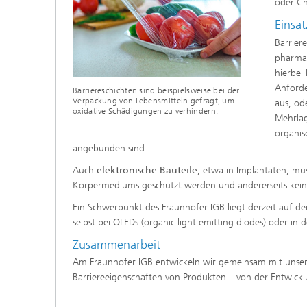
oder Ch
Beschic
Weitere
Einsat
Beschic
Industri
Barrier
Verfah
pharmaz
Biobasierte Polymere und Additive
Algenbi
hierbei
Anforde
Barriereschichten sind beispielsweise bei der
Verpackung von Lebensmitteln gefragt, um
aus, od
Zukunftsmaterialien
oxidative Schädigungen zu verhindern.
Zellbas
Mehrlag
Diagnos
organis
Screeni
Mikrobielle Katalyse
angebunden sind.
Dreidim
als In-v
Auch
elektronische Bauteile
, etwa in Implantaten, müs
Körpermediums geschützt werden und andererseits keine
Dreidim
Organoi
Ein Schwerpunkt des Fraunhofer IGB liegt derzeit auf d
selbst bei OLEDs (organic light emitting diodes) oder in
Zusammenarbeit
Am Fraunhofer IGB entwickeln wir gemeinsam mit unse
Produkti
Barriereeigenschaften von Produkten – von der Entwic
Immunr