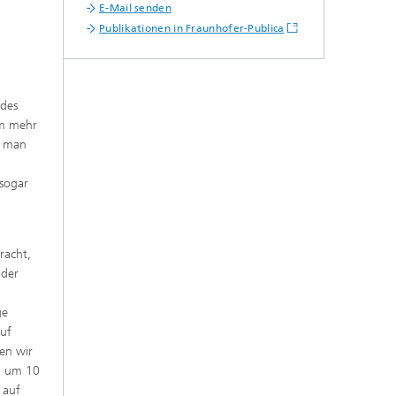
E-Mail senden
Publikationen in Fraunhofer-Publica
 des
um mehr
t man
 sogar
racht,
oder
ge
auf
en wir
rn um 10
 auf