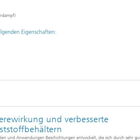
ffscreening
Infektionen – Prävention, Diagnos
Wirkstoffentwicklung
serdampf)
olgenden Eigenschaften:
erewirkung und verbesserte
ststoffbehältern
lien und Anwendungen Beschichtungen entwickelt, die sich durch sehr gu