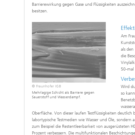
Barrierewirkung gegen Gase und Flüssigkeiten auszeichn
besitzen.
Effek
Am Frau
Kunstst
als den
die Bes
Vinylal
50-mal 
Verbe
© Fraunhofer IGB
Wird du
Mehrlagige Schicht als Barriere gegen
so kann
Sauerstoff und Wasserdampf.
Benetzb
wassera
Oberfläche. Von dieser laufen Testflüssigkeiten deutlich
labortypische Testmedien wie Wasser und Öle, sondern au
zum Beispiel die Restentleerbarkeit von ausgerüsteten 
Prozent verbessern. Die multifunktionalen Beschichtunge