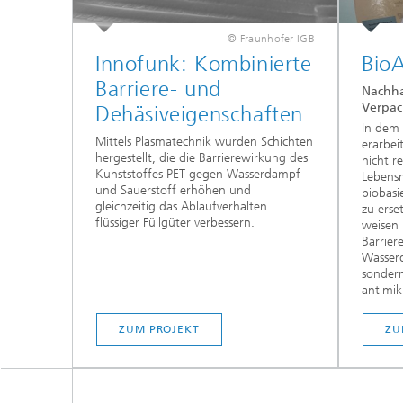
© Fraunhofer IGB
Innofunk: Kombinierte
BioA
Barriere- und
Nachha
Verpac
Dehäsiveigenschaften
In dem
Mittels Plasmatechnik wurden Schichten
erarbei
hergestellt, die die Barrierewirkung des
nicht r
Kunststoffes PET gegen Wasserdampf
Lebens
und Sauerstoff erhöhen und
biobasi
gleichzeitig das Ablaufverhalten
zu erse
flüssiger Füllgüter verbessern.
weisen 
Barrier
Wasser
sondern
antimik
ZUM PROJEKT
ZU