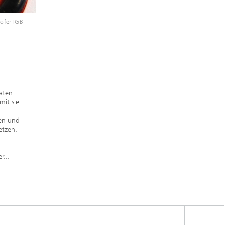
ofer IGB
taten
it sie
en und
etzen.
r...