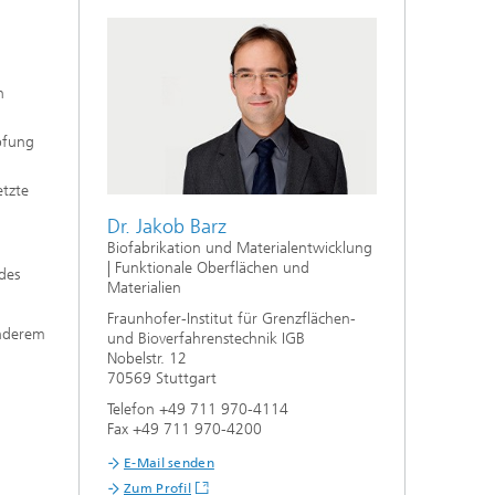
f
n
,
n
mpfung
aus
etzte
Dr. Jakob Barz
Biofabrikation und Materialentwicklung
| Funktionale Oberflächen und
des
Materialien
Fraunhofer-Institut für Grenzflächen-
anderem
und Bioverfahrenstechnik IGB
Nobelstr. 12
70569 Stuttgart
Telefon +49 711 970-4114
Fax +49 711 970-4200
E-Mail senden
Zum Profil