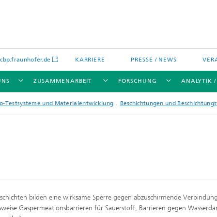
bp.fraunhofer.de
KARRIERE
PRESSE / NEWS
VER
UNS
ZUSAMMENARBEIT
FORSCHUNG
ANALYTIK 
itro-Testsysteme und Materialentwicklung
Beschichtungen und Beschichtungs
ikation
chenanalytik
Wassertechnologien
Wassermanagement – Konzepte 
Verfahren für optimierte
Wassernutzung und -
wiederverwendung
eschichten bilden eine wirksame Sperre gegen abzuschirmende Verbindun
lien
lsweise Gaspermeationsbarrieren für Sauerstoff, Barrieren gegen Wasserd
Membranen