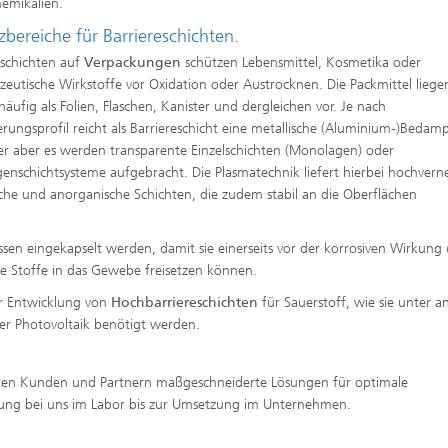
emikalien.
htungen und
 analytische Methoden
zbereiche für Barriereschichten.
htungstechnologien
Trocknung mit überhitztem Damp
elle Biotechnologie
eschichten auf
Verpackungen
schützen Lebensmittel, Kosmetika oder
Gewinnung von Biogas durch
ren
eutische Wirkstoffe vor Oxidation oder Austrocknen. Die Packmittel liege
Hochlastfaulung von Klärschlamm
otechnologie
 häufig als Folien, Flaschen, Kanister und dergleichen vor. Je nach
Gülle und organischen Reststoffe
rungsprofil reicht als Barriereschicht eine metallische (Aluminium-)Beda
Rückgewinnung von Nährstoffen 
Reststoffströmen zur Herstellung
er aber es werden transparente Einzelschichten (Monolagen) oder
von Düngemitteln
ierte 2D-Assays für
enschichtsysteme aufgebracht. Die Plasmatechnik liefert hierbei hochvern
tik, Qualitätskontrolle und
che und anorganische Schichten, die zudem stabil an die Oberflächen
ng
2
ensionale (3D) Hautmodelle
®
itro-Testsysteme
sen eingekapselt werden, damit sie einerseits vor der korrosiven Wirkung 
 Stoffe in das Gewebe freisetzen können.
ensionale (3D) Mikrogewebe:
de und Sphäroide
er Entwicklung von
Hochbarriereschichten
für Sauerstoff, wie sie unter 
Biofilme und Hygiene
 der Photovoltaik benötigt werden.
®
ren Kunden und Partnern maßgeschneiderte Lösungen für optimale
onszelllinien
klung bei uns im Labor bis zur Umsetzung im Unternehmen.
ezeptoren und