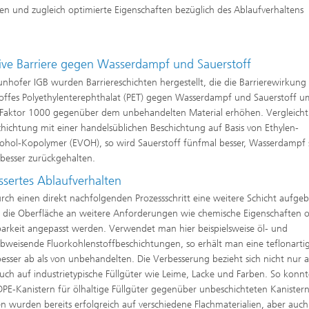
en und zugleich optimierte Eigenschaften bezüglich des Ablaufverhaltens
tive Barriere gegen Wasserdampf und Sauerstoff
nhofer IGB wurden Barriereschichten hergestellt, die die Barrierewirkung
offes Polyethylenterephthalat (PET) gegen Wasserdampf und Sauerstoff 
 Faktor 1000 gegenüber dem unbehandelten Material erhöhen. Vergleich
chichtung mit einer handelsüblichen Beschichtung auf Basis von Ethylen-
kohol-Kopolymer (EVOH), so wird Sauerstoff fünfmal besser, Wasserdampf
besser zurückgehalten.
ssertes Ablaufverhalten
rch einen direkt nachfolgenden Prozessschritt eine weitere Schicht aufgeb
 die Oberfläche an weitere Anforderungen wie chemische Eigenschaften 
arkeit angepasst werden. Verwendet man hier beispielsweise öl- und
bweisende Fluorkohlenstoffbeschichtungen, so erhält man eine teflonarti
 besser ab als von unbehandelten. Die Verbesserung bezieht sich nicht nur 
ch auf industrietypische Füllgüter wie Leime, Lacke und Farben. So konnt
HDPE-Kanistern für ölhaltige Füllgüter gegenüber unbeschichteten Kaniste
n wurden bereits erfolgreich auf verschiedene Flachmaterialien, aber auch