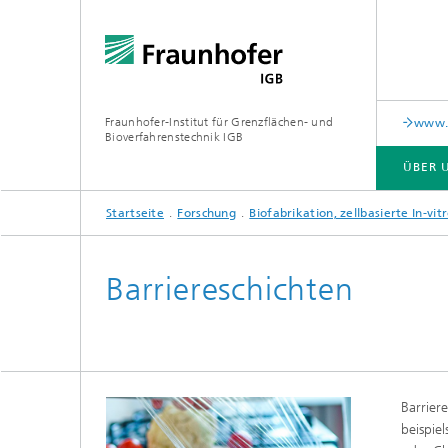
Fraunhofer-Institut für Grenzflächen- und
www.c
Bioverfahrenstechnik IGB
ÜBER 
Startseite
Forschung
Biofabrikation, zellbasierte In-v
ÜBER UNS
ZUSAMMENARBEIT
FORSCHUNG
ANALYTIK / PRÜFUNG
PUBLIKATIONEN
Barriereschichten
In-vitro-Diagnostik
Biofabr
Oberflä
Virus-basierte Therapien und
Technologien
Barrier
Materia
beispie