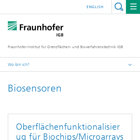
ENGLISH
Fraunhofer-Institut für Grenzflächen- und Bioverfahrenstechnik IGB
Wo bin ich?
Startseite
Biosensoren
Forschung
Biofabrikation, zellbasierte In-vitro-Testsysteme und
Materialentwicklung
Beschichtungen und Beschichtungstechnologien
Oberflächenfunktionalisier
ug für Biochips/Microarrays