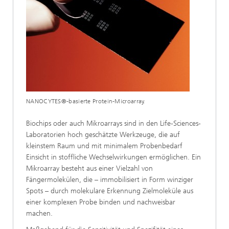
NANOCYTES®-basierte Protein-Microarray.
Biochips oder auch Mikroarrays sind in den Life-Sciences-
Laboratorien hoch geschätzte Werkzeuge, die auf
kleinstem Raum und mit minimalem Probenbedarf
Einsicht in stoffliche Wechselwirkungen ermöglichen. Ein
Mikroarray besteht aus einer Vielzahl von
Fängermolekülen, die – immobilisiert in Form winziger
Spots – durch molekulare Erkennung Zielmoleküle aus
einer komplexen Probe binden und nachweisbar
machen.