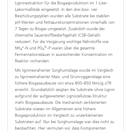
Ligninextraktion für die Biogasproduktion im 1-Liter-
Labormaßstab eingesetzt. In den drei bzw. vier
Beschickungszyklen wurden alle Substrate bei stabilen
pH-Werten und Fettsäurekonzentrationen innerhalb von
7 Tagen zu Biogas umgesetzt. Zusätzlich wurde der
chemische Sauerstoffbedarfsgehalt (CSB-Gehalt)
reduziert. Für die Vergärung wichtige Nährstoffe wie
+
3-
NH
-N und PO
-P waren über die gesamte
4
4
Fermentationsdauer in ausreichender Konzentration im
Reaktor vorhanden.
Mit ligninexrahierter Sorghumsilage wurde im Vergleich
zu ligninextrahierter Mais- und Grünroggensilage eine
höhere Biogasausbeute von etwa 800–850 NmL/g oTR
erreicht. Grundsätzlich zeigten die Substrate ohne Lignin
aufgrund der aufgeweiteten Lignocellulose-Struktur
mehr Biogasausbeute. Die mechanisch zerkleinerten
Substrate wiesen im Allgemeinen eine höhere
Biogasproduktion im Vergleich zu unzerkleinerten
Substraten auf. Nur bei Sorghumsilage war dies nicht zu
beobachten. Hier vermuten wir, dass Komponenten