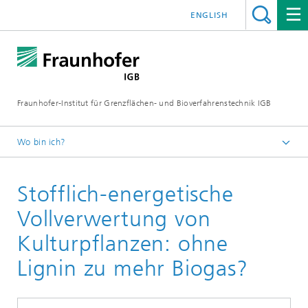
ENGLISH
Fraunhofer-Institut für Grenzflächen- und Bioverfahrenstechnik IGB
Wo bin ich?
Startseite
Stofflich-energetische
Forschung
Greentech Solutions
Vollverwertung von
Gewinnung von Biogas durch Hochlastfaulung von
Kulturpflanzen: ohne
Klärschlamm, Gülle und organischen Reststoffen
Lignin zu mehr Biogas?
Effiziente Verfahren zur Biogasgewinnung aus
organischen Reststoffen