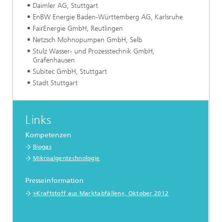
Daimler AG, Stuttgart
EnBW Energie Baden-Württemberg AG, Karlsruhe
FairEnergie GmbH, Reutlingen
Netzsch Mohnopumpen GmbH, Selb
Stulz Wasser- und Prozesstechnik GmbH,
Grafenhausen
Subitec GmbH, Stuttgart
Stadt Stuttgart
Links
Kompetenzen
Biogas
Mikroalgentechnologie
Presseinformation
»Kraftstoff aus Marktabfällen«, Oktober 2012