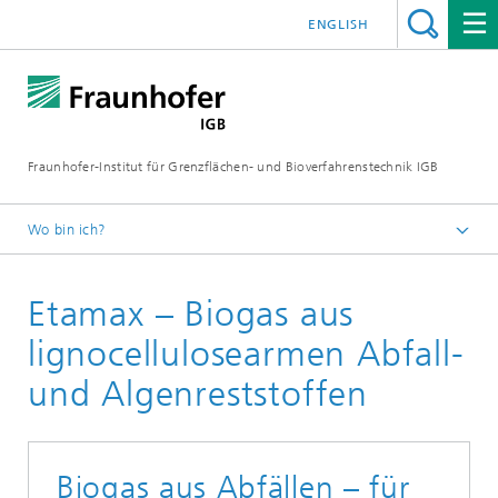
ENGLISH
Fraunhofer-Institut für Grenzflächen- und Bioverfahrenstechnik IGB
Wo bin ich?
Startseite
Etamax – Biogas aus
Forschung
Greentech Solutions
lignocellulosearmen Abfall-
Gewinnung von Biogas durch Hochlastfaulung von
und Algenreststoffen
Klärschlamm, Gülle und organischen Reststoffen
Effiziente Verfahren zur Biogasgewinnung aus
organischen Reststoffen
Biogas aus Abfällen – für