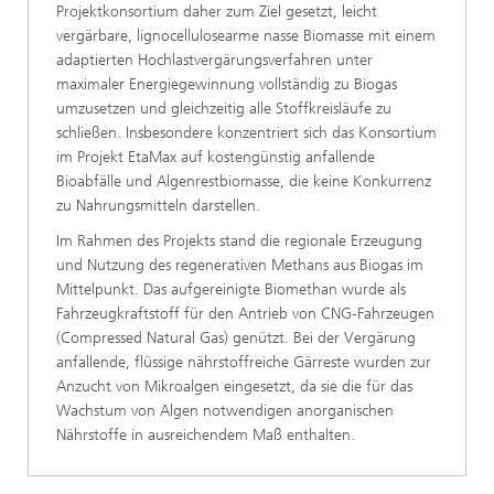
Projekt­konsortium daher zum Ziel gesetzt, leicht
vergärbare, ligno­cellulosearme nasse Biomasse mit einem
adaptierten Hochlastvergärungsverfahren unter
maximaler Energie­gewinnung vollständig zu Biogas
umzusetzen und gleichzeitig alle Stoffkreisläufe zu
schließen. Insbesondere konzentriert sich das Konsortium
im Projekt EtaMax auf kostengünstig anfallende
Bioabfälle und Algenrestbiomasse, die keine Konkurrenz
zu Nahrungsmitteln darstellen.
Im Rahmen des Projekts stand die regionale Erzeugung
und Nutzung des regenerativen Methans aus Biogas im
Mittelpunkt. Das aufgereinigte Biomethan wurde als
Fahrzeugkraftstoff für den Antrieb von CNG-Fahrzeugen
(Compressed Natural Gas) genützt. Bei der Vergärung
anfallende, flüssige nährstoffreiche Gärreste wurden zur
Anzucht von Mikroalgen eingesetzt, da sie die für das
Wachstum von Algen notwendigen anorganischen
Nährstoffe in ausreichendem Maß enthalten.