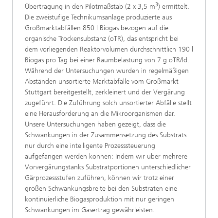
3
Übertragung in den Pilotmaßstab (2 x 3,5 m
) ermittelt.
Die zweistufige Technikumsanlage produzierte aus
Großmarktabfällen 850 l Biogas bezogen auf die
organische Trockensubstanz (oTR), das entspricht bei
dem vorliegenden Reaktorvolumen durchschnittlich 190 l
Biogas pro Tag bei einer Raumbelastung von 7 g oTR/ld.
Während der Untersuchungen wurden in regelmäßigen
Abständen unsortierte Marktabfälle vom Großmarkt
Stuttgart bereitgestellt, zerkleinert und der Vergärung
zugeführt. Die Zuführung solch unsortierter Abfälle stellt
eine Herausforderung an die Mikroorganismen dar.
Unsere Untersuchungen haben gezeigt, dass die
Schwankungen in der Zusammensetzung des Substrats
nur durch eine intelligente Prozesssteuerung
aufgefangen werden können: Indem wir über mehrere
Vorvergärungstanks Substratportionen unterschiedlicher
Gärprozessstufen zuführen, können wir trotz einer
großen Schwankungsbreite bei den Substraten eine
kontinuierliche Biogasproduktion mit nur geringen
Schwankungen im Gasertrag gewährleisten.