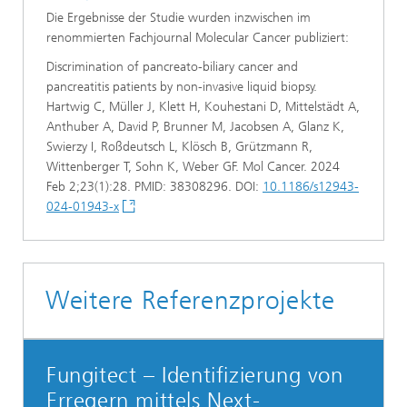
Die Ergebnisse der Studie wurden inzwischen im
renommierten Fachjournal Molecular Cancer publiziert:
Discrimination of pancreato-biliary cancer and
pancreatitis patients by non-invasive liquid biopsy.
Hartwig C, Müller J, Klett H, Kouhestani D, Mittelstädt A,
Anthuber A, David P, Brunner M, Jacobsen A, Glanz K,
Swierzy I, Roßdeutsch L, Klösch B, Grützmann R,
Wittenberger T, Sohn K, Weber GF. Mol Cancer. 2024
Feb 2;23(1):28. PMID: 38308296. DOI:
10.1186/s12943-
024-01943-x
Weitere Referenzprojekte
Fungitect – Identifizierung von
Erregern mittels Next-