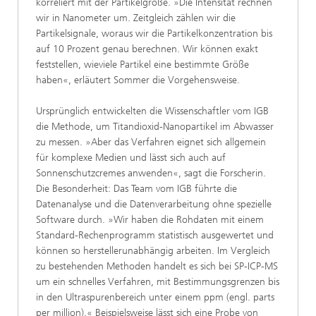
korreliert mit der Partikelgröße. »Die Intensität rechnen
wir in Nanometer um. Zeitgleich zählen wir die
Partikelsignale, woraus wir die Partikelkonzentration bis
auf 10 Prozent genau berechnen. Wir können exakt
feststellen, wieviele Partikel eine bestimmte Größe
haben«, erläutert Sommer die Vorgehensweise.
Ursprünglich entwickelten die Wissenschaftler vom IGB
die Methode, um Titandioxid-Nanopartikel im Abwasser
zu messen. »Aber das Verfahren eignet sich allgemein
für komplexe Medien und lässt sich auch auf
Sonnenschutzcremes anwenden«, sagt die Forscherin.
Die Besonderheit: Das Team vom IGB führte die
Datenanalyse und die Datenverarbeitung ohne spezielle
Software durch. »Wir haben die Rohdaten mit einem
Standard-Rechenprogramm statistisch ausgewertet und
können so herstellerunabhängig arbeiten. Im Vergleich
zu bestehenden Methoden handelt es sich bei SP-ICP-MS
um ein schnelles Verfahren, mit Bestimmungsgrenzen bis
in den Ultraspurenbereich unter einem ppm (engl. parts
per million).« Beispielsweise lässt sich eine Probe von