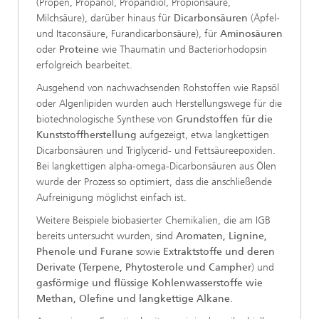
(Propen, Propanol, Propandiol, Propionsäure,
Milchsäure), darüber hinaus für
Dicarbonsäuren
(Äpfel-
und Itaconsäure, Furandicarbonsäure), für
Aminosäuren
oder
Proteine
wie Thaumatin und Bacteriorhodopsin
erfolgreich bearbeitet.
Ausgehend von nachwachsenden Rohstoffen wie Rapsöl
oder Algenlipiden wurden auch Herstellungswege für die
biotechnologische Synthese von
Grundstoffen für die
Kunststoffherstellung
aufgezeigt, etwa langkettigen
Dicarbonsäuren und Triglycerid- und Fettsäureepoxiden.
Bei langkettigen alpha-omega-Dicarbonsäuren aus Ölen
wurde der Prozess so optimiert, dass die anschließende
Aufreinigung möglichst einfach ist.
Weitere Beispiele biobasierter Chemikalien, die am IGB
bereits untersucht wurden, sind
Aromaten, Lignine,
Phenole und Furane
sowie
Extraktstoffe und deren
Derivate (Terpene, Phytosterole und Campher
) und
gasförmige und flüssige Kohlenwasserstoffe wie
Methan, Olefine und langkettige Alkane
.