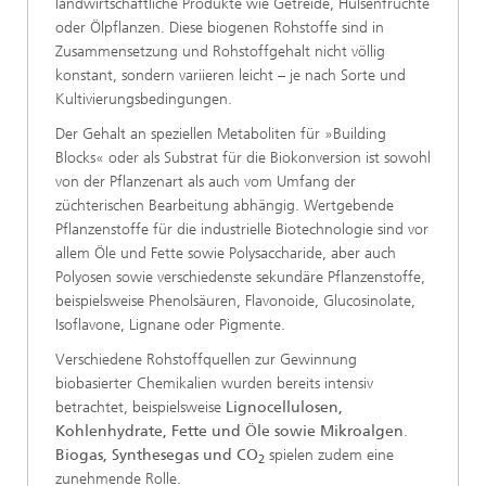
landwirtschaftliche Produkte wie Getreide, Hülsenfrüchte
oder Ölpflanzen. Diese biogenen Rohstoffe sind in
Zusammensetzung und Rohstoffgehalt nicht völlig
konstant, sondern variieren leicht – je nach Sorte und
Kultivierungsbedingungen.
Der Gehalt an speziellen Metaboliten für »Building
Blocks« oder als Substrat für die Biokonversion ist sowohl
von der Pflanzenart als auch vom Umfang der
züchterischen Bearbeitung abhängig. Wertgebende
Pflanzenstoffe für die industrielle Biotechnologie sind vor
allem Öle und Fette sowie Polysaccharide, aber auch
Polyosen sowie verschiedenste sekundäre Pflanzenstoffe,
beispielsweise Phenolsäuren, Flavonoide, Glucosinolate,
Isoflavone, Lignane oder Pigmente.
Verschiedene Rohstoffquellen zur Gewinnung
biobasierter Chemikalien wurden bereits intensiv
betrachtet, beispielsweise
Lignocellulosen,
Kohlenhydrate, Fette und Öle sowie Mikroalgen
.
Biogas, Synthesegas und CO
spielen zudem eine
2
zunehmende Rolle.