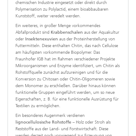
chemischen Industrie eingesetzt oder direkt durch
Polymerisation zu Polylactid, einem bioabbaubaren
Kunststoff, weiter veredelt werden.
Ein weiteres, in großer Menge vorkommendes
Abfallprodukt sind
Krabbenschalen
aus der Aquakultur
oder
Insektenexuvien
aus der Proteinherstellung von
Futtermitteln. Diese enthalten Chitin, das nach Cellulose
am häufigsten vorkommende Biopolymer. Das
Fraunhofer IGB hat im Rahmen verschiedener Projekte
Mikroorganismen und Enzyme identifiziert, um Chitin als
Rohstoffquelle zunächst aufzureinigen und für die
Konversion zu Chitosan oder Chitin-Oligomeren sowie
dem Monomer zu erschließen. Darüber hinaus können
funktionelle Gruppen eingeführt werden, um so neue
Eigenschaften, z. B. für eine funktionelle Ausrüstung für
Textilien zu ermöglichen.
Ein besonderes Augenmerk verdienen
lignocellulosische Rohstoffe
– Holz oder Stroh als
Reststoffe aus der Land- und Forstwirtschaft. Diese
werden derzeit noch vorwiegend zur Erzeugung von