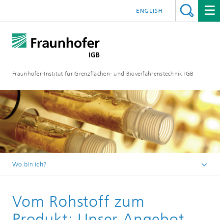
ENGLISH
Fraunhofer-Institut für Grenzflächen- und Bioverfahrenstechnik IGB
Wo bin ich?
Startseite
Vom Rohstoff zum
Zusammenarbeit
Zielmärkte und Branchenlösungen
Produkt: Unser Angebot