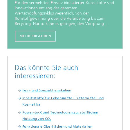
Für den vermehrten Einsatz biobasierter Kunststoffe sind
Innovationen entlang des gesamten
Wertschöpfungszyklus wesentlich, von der
Rohstoffgewinnung über die Verarbeitung bis zum
Recycling. Nur so kann es gelingen, den Vorsprung...
MEHR ERFAHREN
Das könnte Sie auch
interessieren:
Fein- und Spezialchemikalien
Inhaltsstoffe für Lebensmittel, Futtermittel und
Kosmetika
Power-to-X und Technologien zur stofflichen
Nutzung von CO
2
Funktionale Oberflächen und Materialien