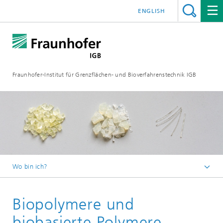
ENGLISH
Fraunhofer-Institut für Grenzflächen- und Bioverfahrenstechnik IGB
Wo bin ich?
Startseite
Biopolymere und
Zusammenarbeit
Zielmärkte und Branchenlösungen
biobasierte Polymere