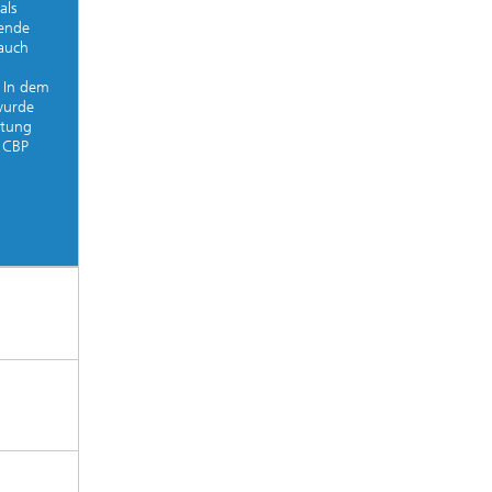
als
nende
auch
 In dem
wurde
itung
m CBP