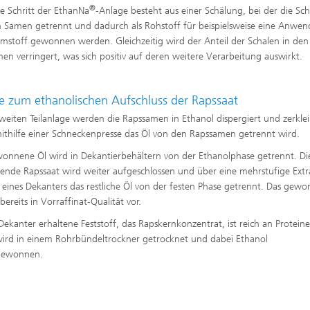
®
te Schritt der EthanNa
-Anlage besteht aus einer Schälung, bei der die Sc
 Samen getrennt und dadurch als Rohstoff für beispielsweise eine Anwe
mstoff gewonnen werden. Gleichzeitig wird der Anteil der Schalen in den
en verringert, was sich positiv auf deren weitere Verarbeitung auswirkt.
e zum ethanolischen Aufschluss der Rapssaat
zweiten Teilanlage werden die Rapssamen in Ethanol dispergiert und zerklei
ithilfe einer Schneckenpresse das Öl von den Rapssamen getrennt wird.
onnene Öl wird in Dekantierbehältern von der Ethanolphase getrennt. Di
bende Rapssaat wird weiter aufgeschlossen und über eine mehrstufige Extr
e eines Dekanters das restliche Öl von der festen Phase getrennt. Das gew
 bereits in Vorraffinat-Qualität vor.
Dekanter erhaltene Feststoff, das Rapskernkonzentrat, ist reich an Protein
wird in einem Rohrbündeltrockner getrocknet und dabei Ethanol
gewonnen.