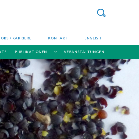
JOBS / KARRIERE
KONTAKT
ENGLISH
KTE
PUBLIKATIONEN
VERANSTALTUNGEN
[X]
[X]
[X]