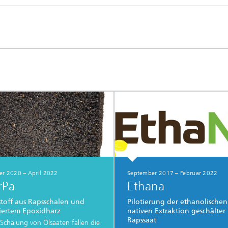
r 2020 – April 2022
September 2017 – Februar 2022
rPa
Ethana
off aus Rapsschalen und
Pilotierung der ethanolischen
iertem Epoxidharz
nativen Extraktion geschälter
Rapssaat
 Schälung von Ölsaaten fallen die