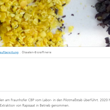
© Fraunhofer IGB
aufbereitung
Ölsaaten-Bioraffinerie
Rapssaaten zur Gewinnung von Wertstoffen und neuen Produkten.
den am Fraunhofer CBP vom Labor- in den Pilotmaßstab überführt. 2020
n Extraktion von Rapssaat in Betrieb genommen.