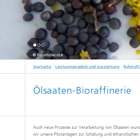
© Fraunhofer IGB
Startseite
Leistungsangebot und Ausstattung
Rohstoff
Ölsaaten-Bioraffinerie
Auch neue Prozesse zur Verarbeitung von Ölsaaten wur
wir unsere Pilotanlagen zur Schälung und ethanolische