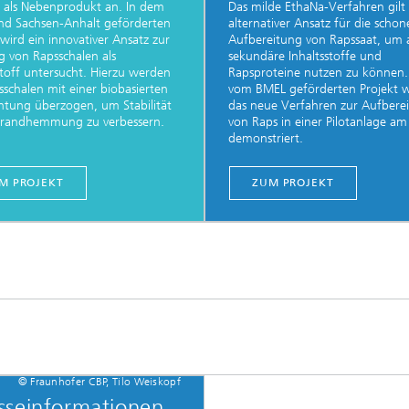
 als Nebenprodukt an. In dem
Das milde EthaNa-Verfahren gilt 
nd Sachsen-Anhalt geförderten
alternativer Ansatz für die scho
 wird ein innovativer Ansatz zur
Aufbereitung von Rapssaat, um 
 von Rapsschalen als
sekundäre Inhaltsstoffe und
off untersucht. Hierzu werden
Rapsproteine nutzen zu können.
sschalen mit einer biobasierten
vom BMEL geförderten Projekt 
htung überzogen, um Stabilität
das neue Verfahren zur Aufbere
Brandhemmung zu verbessern.
von Raps in einer Pilotanlage a
demonstriert.
M PROJEKT
ZUM PROJEKT
© Fraunhofer CBP, Tilo Weiskopf
sseinformationen