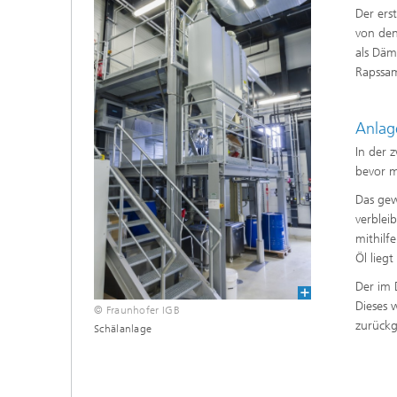
Der ers
von den
als Däm
Rapssam
Anlag
In der 
bevor m
Das gew
verblei
mithilf
Öl liegt
Der im 
Dieses 
© Fraunhofer IGB
zurück
Schälanlage