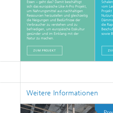
Essen − geht das? Damit beschäftigt
Schalen
sich das europäische Like-A-Pro Projekt,
vom La
um Nahrungsmittel aus nachhaltigen
Projekt
Ressourcen herzustellen und gleichzeitig
Nutzung
die Neigungen und Bedürfnisse der
Dämmst
Verbraucher zu verstehen und zu
die Rap
befriedigen, um europäische Esskultur
Beschic
gesünder und im Einklang mit der
sowie 
Natur zu machen.
ZUM PROJEKT
ZU
Weitere Informationen
Pre