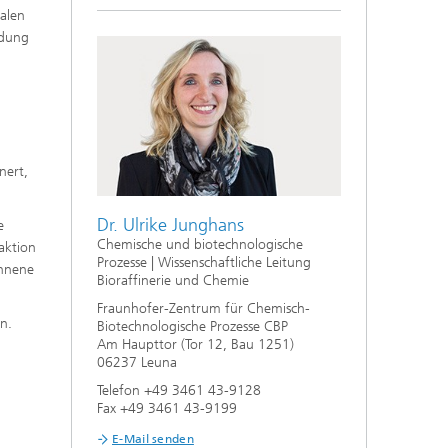
halen
ndung
nert,
Dr. Ulrike Junghans
e
Chemische und biotechnologische
aktion
Prozesse | Wissenschaftliche Leitung
onnene
Bioraffinerie und Chemie
Fraunhofer-Zentrum für Chemisch-
en.
Biotechnologische Prozesse CBP
Am Haupttor (Tor 12, Bau 1251)
06237 Leuna
Telefon +49 3461 43-9128
Fax +49 3461 43-9199
E-Mail senden