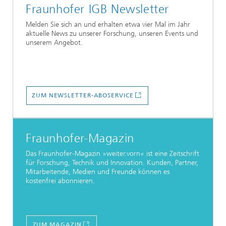
Fraunhofer IGB Newsletter
Melden Sie sich an und erhalten etwa vier Mal im Jahr
aktuelle News zu unserer Forschung, unseren Events und
unserem Angebot.
ZUM NEWSLETTER-ABOSERVICE
Fraunhofer-Magazin
Das Fraunhofer-Magazin »weiter.vorn« ist eine Zeitschrift
für Forschung, Technik und Innovation. Kunden, Partner,
Mitarbeitende, Medien und Freunde können es
kostenfrei abonnieren.
ZUM MAGAZIN