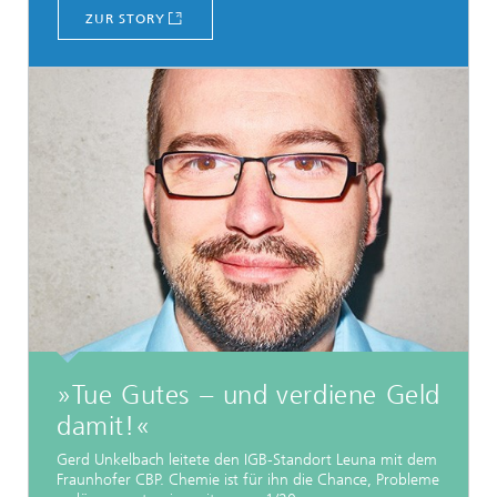
ZUR STORY
»Tue Gutes − und verdiene Geld
damit!«
Gerd Unkelbach leitete den IGB-Standort Leuna mit dem
Fraunhofer CBP. Chemie ist für ihn die Chance, Probleme