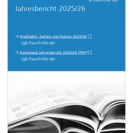
© Fraunhofer IGB
Jahresbericht 2025/26
Highlights, Zahlen und Fakten 2025/26
(igb.fraunhofer.de)
Download Jahresbericht 2025/26 [PDF]
(igb.fraunhofer.de)