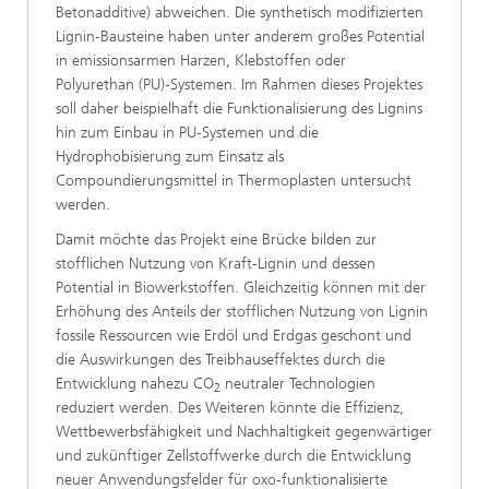
Betonadditive) abweichen. Die synthetisch modifizierten
Lignin‑Bausteine haben unter anderem großes Potential
in emissionsarmen Harzen, Klebstoffen oder
Polyurethan (PU)‑Systemen. Im Rahmen dieses Projektes
soll daher beispielhaft die Funktionalisierung des Lignins
hin zum Einbau in PU‑Systemen und die
Hydrophobisierung zum Einsatz als
Compoundierungsmittel in Thermoplasten untersucht
werden.
Damit möchte das Projekt eine Brücke bilden zur
stofflichen Nutzung von Kraft‑Lignin und dessen
Potential in Biowerkstoffen. Gleichzeitig können mit der
Erhöhung des Anteils der stofflichen Nutzung von Lignin
fossile Ressourcen wie Erdöl und Erdgas geschont und
die Auswirkungen des Treibhauseffektes durch die
Entwicklung nahezu CO
neutraler Technologien
2
reduziert werden. Des Weiteren könnte die Effizienz,
Wettbewerbsfähigkeit und Nachhaltigkeit gegenwärtiger
und zukünftiger Zellstoffwerke durch die Entwicklung
neuer Anwendungsfelder für oxo‑funktionalisierte