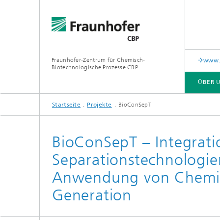
Fraunhofer-Zentrum für Chemisch-
www.i
Biotechnologische Prozesse CBP
ÜBER 
Startseite
Projekte
BioConSepT
ÜBER UNS
LEISTUNGSANGEBOT UND AUSSTATTUNG
PUBLIKATIONEN
BioConSepT – Integrati
Separationstechnologie
Anwendung von Chemika
Generation