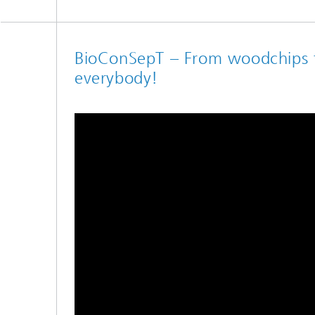
BioConSepT – From woodchips to 
everybody!