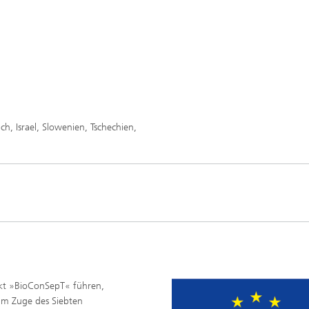
h, Israel, Slowenien, Tschechien,
ekt »BioConSepT« führen,
im Zuge des Siebten