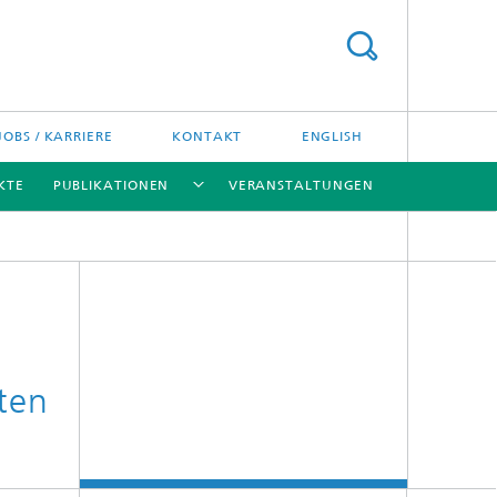
JOBS / KARRIERE
KONTAKT
ENGLISH
KTE
PUBLIKATIONEN
VERANSTALTUNGEN
[X]
[X]
[X]
ten