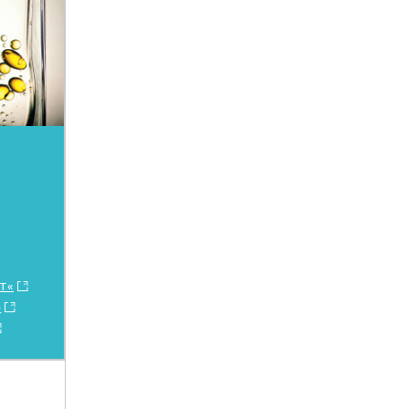
pT«
)