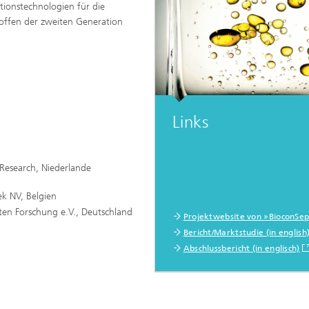
ionstechnologien für die
ffen der zweiten Generation
Links
 Research, Niederlande
ek NV, Belgien
en Forschung e.V., Deutschland
Projektwebsite von »BioconSe
Bericht/Marktstudie (in english
Abschlussbericht (in englisch)