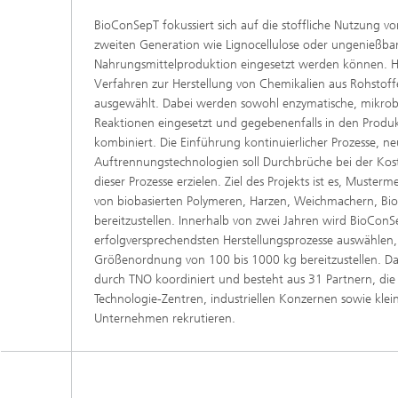
BioConSepT fokussiert sich auf die stoffliche Nutzung 
zweiten Generation wie Lignocellulose oder ungenießbare
Nahrungsmittelproduktion eingesetzt werden können. Hi
Verfahren zur Herstellung von Chemikalien aus Rohstof
ausgewählt. Dabei werden sowohl enzymatische, mikrobi
Reaktionen eingesetzt und gegebenenfalls in den Produ
kombiniert. Die Einführung kontinuierlicher Prozesse, ne
Auftrennungstechnologien soll Durchbrüche bei der Kos
dieser Prozesse erzielen. Ziel des Projekts ist es, Must
von biobasierten Polymeren, Harzen, Weichmachern, Bio
bereitzustellen. Innerhalb von zwei Jahren wird BioConS
erfolgversprechendsten Herstellungsprozesse auswähle
Größenordnung von 100 bis 1000 kg bereitzustellen. D
durch TNO koordiniert und besteht aus 31 Partnern, die
Technologie-Zentren, industriellen Konzernen sowie klei
Unternehmen rekrutieren.