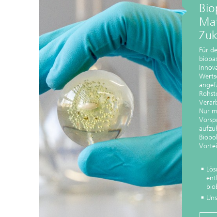
Wirksto
Bio
Mat
Zuk
Für d
biobas
Innov
Werts
angef
Rohst
Verar
Nur m
Vorspr
aufzu
Biopo
Vortei
Lös
ent
bio
Uns