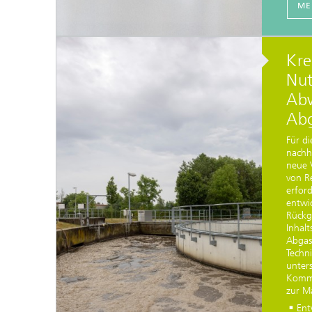
ME
Kre
Nu
Abw
Ab
Für di
nachha
neue 
von Re
erford
entwi
Rückg
Inhalt
Abgas
Techn
unter
Kommu
zur M
Ent