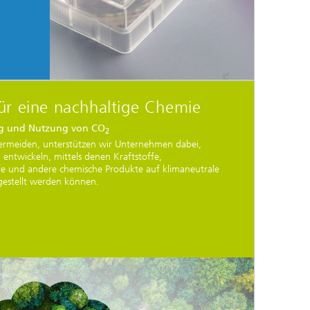
für eine nachhaltige Chemie
ng und Nutzung von CO
2
ermeiden, unterstützen wir Unternehmen dabei,
entwickeln, mittels denen Kraftstoffe,
fe und andere chemische Produkte auf klimaneutrale
rgestellt werden können.