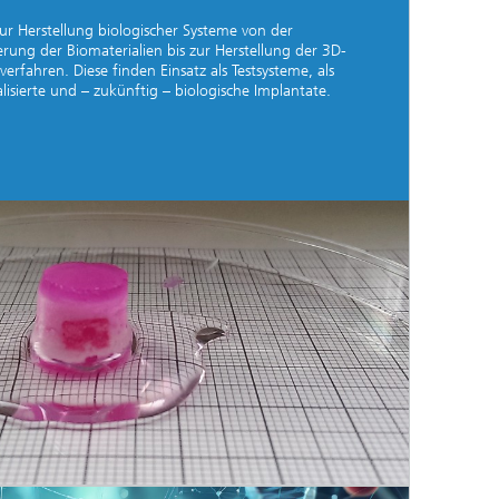
ur Herstellung biologischer Systeme von der
f
erung der Biomaterialien bis zur Herstellung der 3D-
rfahren. Diese finden Einsatz als Testsysteme, als
sierte und – zukünftig – biologische Implantate.
,
n
aus