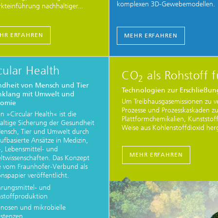
komplexen 3D-Gewebemodellen.
kteinführung nachhaltiger...
HR ERFAHREN
MEHR ERFAHREN
cular Health
CO
als Rohstoff 
2
dheit von Mensch und Tier
Technologien zur Erschließu
nklang mit Umwelt und
Um Treibhausgasemissionen zu v
omie
Prozesse und Prozesskaskaden zu 
on »Circular Health« ist die
Plattformchemikalien, Kunststof
altige Sicherung der Gesundheit
Weise aus Kohlenstoffdioxid he
ensch, Tier und Umwelt durch
...
aufbasierte Ansätze in Medizin,
-, Lebensmittel- und
MEHR ERFAHREN
twissenschaften. Das Konzept
 vom Fraunhofer-Verbund als
onspapier veröffentlicht.
rungsmittel- und
stoffproduktion
nosen und mikrobielle
istenzen