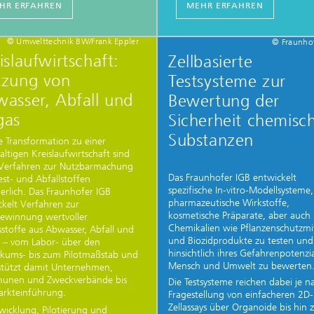
HR ERFAHREN
MEHR ERFAHREN
© Umwelttechnik BW/Frank Eppler
© Fraunho
islaufwirtschaft:
Zellbasierte
tzung von
Testsysteme zur
asser, Abfall und
Bewertung der
gas
Sicherheit chemisc
Substanzen
e Transformation zu einer
ltigen Kreislaufwirtschaft sind
Verfahren zur Nutzbarmachung
Das Fraunhofer IGB entwickelt
st- und Abfallstoffen
spezifische In-vitro-Modellsysteme
erlich. Das Fraunhofer IGB
pharmazeutische Wirkstoffe,
ckelt Verfahren zur
kosmetische Präparate, aber auch
ewinnung wertvoller
Chemikalien wie Pflanzenschutzmi
sstoffe aus Abwasser, Abfall und
und Biozidprodukte zu testen und
 – vom Labor- über den
hinsichtlich ihres Gefahrenpotenzia
ikums- bis zum Pilotmaßstab und
Mensch und Umwelt zu bewerten
stützt damit Unternehmen,
nen und Zweckverbände bis
Die Testsysteme reichen dabei je n
arkteinführung.
Fragestellung von einfacheren 2D-
Zellassays über Organoide bis hin 
wicklung, Pilotierung und