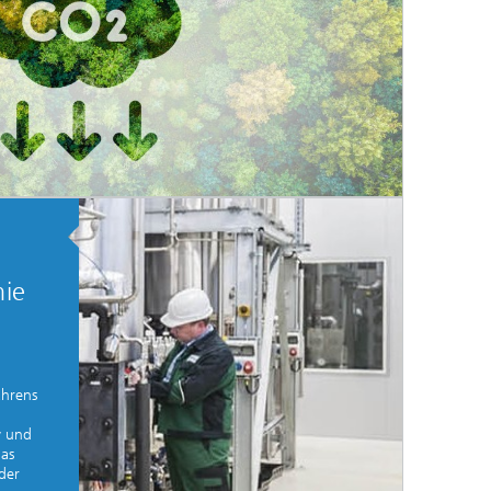
mie
ahrens
w und
das
der