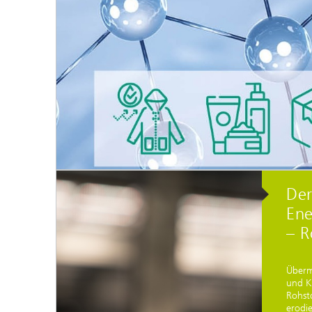
Der
Ene
– R
Überm
und K
Rohst
erodi