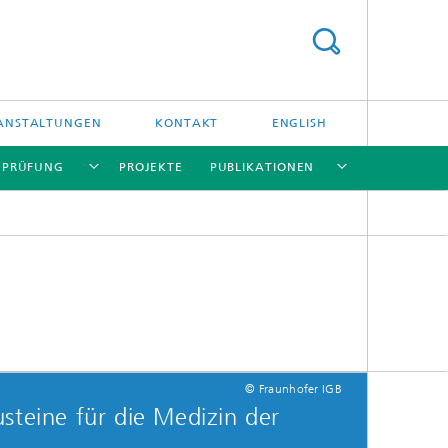
ANSTALTUNGEN
KONTAKT
ENGLISH
/ PRÜFUNG
PROJEKTE
PUBLIKATIONEN
[X]
[X]
[X]
[X]
[X]
und
© Fraunhofer IGB
usteine für die Medizin der