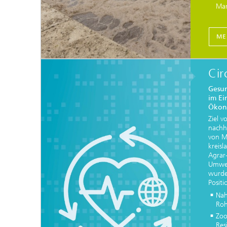
Mar
ME
Cir
Gesun
im Ei
Ökon
Ziel v
nachh
von M
kreisl
Agrar
Umwel
wurde
Positi
Nah
Roh
Zoo
Res