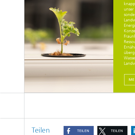
knapp
unser 
sonde
Landw
Energi
Konze
Fraun
Resso
Ernäh
überg
Wasser
Landw
ME
Teilen
TEILEN
TEILEN