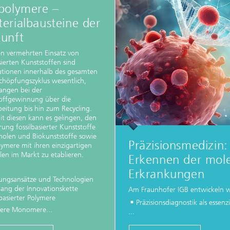
ffscreening
polymere –
Infektionen – Prävention, Diagnos
Wirkstoffentwicklung
erialbausteine der
unft
en vermehrten Einsatz von
ierten Kunststoffen sind
ationen innerhalb des gesamten
chöpfungszyklus wesentlich,
angen bei der
offgewinnung über die
beitung bis hin zum Recycling.
it diesen kann es gelingen, den
ung fossilbasierter Kunststoffe
holen und Biokunststoffe sowie
Präzisionsmedizin:
lymere mit ihren einzigartigen
len im Markt zu etablieren.
Erkennen der mol
Erkrankungen
ungsansätze und Technologien
lang der Innovationskette
Am Fraunhofer IGB entwickeln wi
basierter Polymere
Präzisionsdiagnostik als essenz
ere Monomere...
...