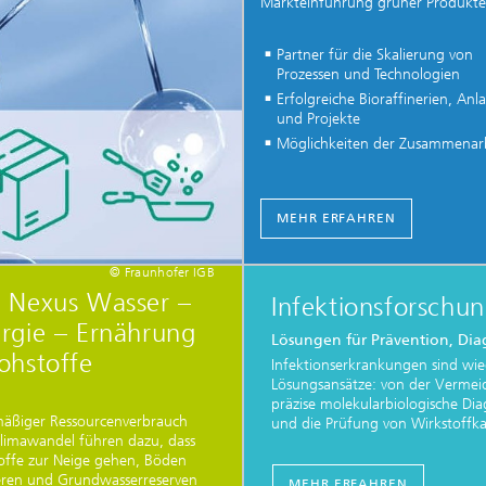
Markteinführung grüner Produkte
Partner für die Skalierung von
Prozessen und Technologien
Erfolgreiche Bioraffinerien, Anl
und Projekte
Möglichkeiten der Zusammenar
MEHR ERFAHREN
© Fraunhofer IGB
 Nexus Wasser –
Infektionsforschu
rgie – Ernährung
Lösungen für Prävention, Dia
ohstoffe
Infektionserkrankungen sind wie
Lösungsansätze: von der Vermeidu
präzise molekularbiologische Dia
äßiger Ressourcenverbrauch
und die Prüfung von Wirkstoffk
limawandel führen dazu, dass
offe zur Neige gehen, Böden
eren und Grundwasserreserven
MEHR ERFAHREN