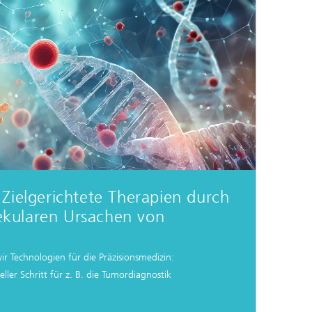
e,
 Zielgerichtete Therapien durch
ekularen Ursachen von
r Technologien für die Präzisionsmedizin:
ieller Schritt für z. B. die Tumordiagnostik