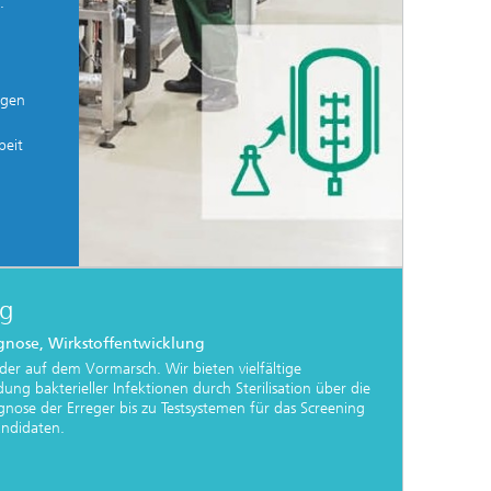
.
agen
beit
ng
gnose, Wirkstoffentwicklung
der auf dem Vormarsch. Wir bieten vielfältige
ng bakterieller Infektionen durch Sterilisation über die
gnose der Erreger bis zu Testsystemen für das Screening
andidaten.