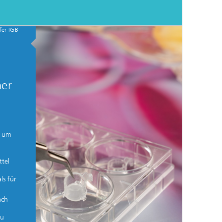
fer IGB
her
, um
ttel
ls für
.
ach
zu