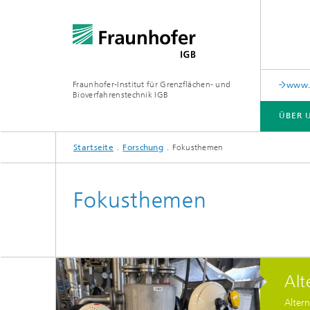
Fraunhofer-Institut für Grenzflächen- und
www.c
Bioverfahrenstechnik IGB
ÜBER 
Startseite
Forschung
Fokusthemen
ÜBER UNS
ZUSAMMENARBEIT
FORSCHUNG
ANALYTIK / PRÜFUNG
PUBLIKATIONEN
Fokusthemen
In-vitro-Diagnostik
Biofabr
Oberflä
Virus-basierte Therapien und
Technologien
Alt
Materia
Altern