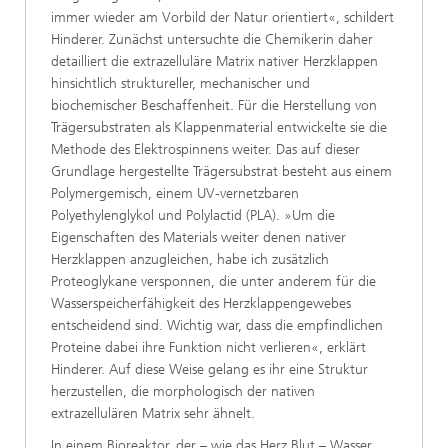
immer wieder am Vorbild der Natur orientiert«, schildert
Hinderer. Zunächst untersuchte die Chemikerin daher
detailliert die extrazelluläre Matrix nativer Herzklappen
hinsichtlich struktureller, mechanischer und
biochemischer Beschaffenheit. Für die Herstellung von
Trägersubstraten als Klappenmaterial entwickelte sie die
Methode des Elektrospinnens weiter. Das auf dieser
Grundlage hergestellte Trägersubstrat besteht aus einem
Polymergemisch, einem UV-vernetzbaren
Polyethylenglykol und Polylactid (PLA). »Um die
Eigenschaften des Materials weiter denen nativer
Herzklappen anzugleichen, habe ich zusätzlich
Proteoglykane versponnen, die unter anderem für die
Wasserspeicherfähigkeit des Herzklappengewebes
entscheidend sind. Wichtig war, dass die empfindlichen
Proteine dabei ihre Funktion nicht verlieren«, erklärt
Hinderer. Auf diese Weise gelang es ihr eine Struktur
herzustellen, die morphologisch der nativen
extrazellulären Matrix sehr ähnelt.
In einem Bioreaktor, der – wie das Herz Blut – Wasser