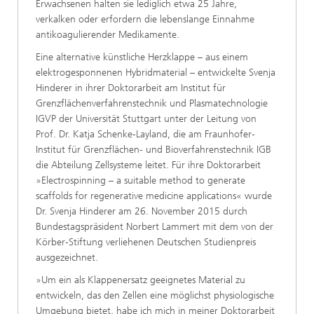
Erwachsenen halten sie lediglich etwa 25 Jahre,
verkalken oder erfordern die lebenslange Einnahme
antikoagulierender Medikamente.
Eine alternative künstliche Herzklappe – aus einem
elektrogesponnenen Hybridmaterial – entwickelte Svenja
Hinderer in ihrer Doktorarbeit am Institut für
Grenzflächenverfahrenstechnik und Plasmatechnologie
IGVP der Universität Stuttgart unter der Leitung von
Prof. Dr. Katja Schenke-Layland, die am Fraunhofer-
Institut für Grenzflächen- und Bioverfahrenstechnik IGB
die Abteilung Zellsysteme leitet. Für ihre Doktorarbeit
»Electrospinning – a suitable method to generate
scaffolds for regenerative medicine applications« wurde
Dr. Svenja Hinderer am 26. November 2015 durch
Bundestagspräsident Norbert Lammert mit dem von der
Körber-Stiftung verliehenen Deutschen Studienpreis
ausgezeichnet.
»Um ein als Klappenersatz geeignetes Material zu
entwickeln, das den Zellen eine möglichst physiologische
Umgebung bietet, habe ich mich in meiner Doktorarbeit