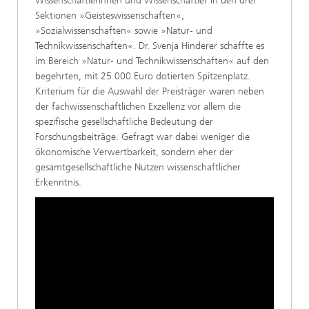
Wissenschaftlerinnen und Wissenschaftler in den drei
Sektionen »Geisteswissenschaften«,
»Sozialwissenschaften« sowie »Natur- und
Technikwissenschaften«. Dr. Svenja Hinderer schaffte es
im Bereich »Natur- und Technikwissenschaften« auf den
begehrten, mit 25 000 Euro dotierten Spitzenplatz.
Kriterium für die Auswahl der Preisträger waren neben
der fachwissenschaftlichen Exzellenz vor allem die
spezifische gesellschaftliche Bedeutung der
Forschungsbeiträge. Gefragt war dabei weniger die
ökonomische Verwertbarkeit, sondern eher der
gesamtgesellschaftliche Nutzen wissenschaftlicher
Erkenntnis.