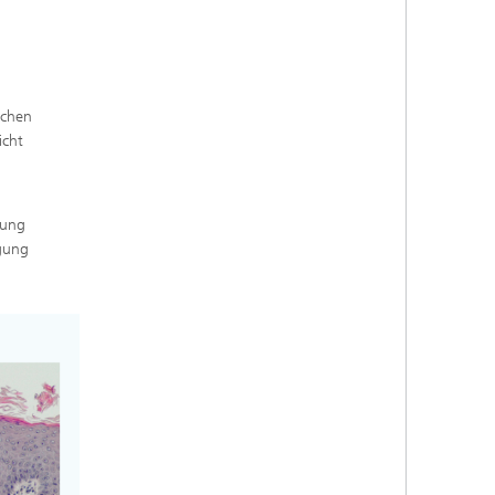
schen
icht
fung
ügung