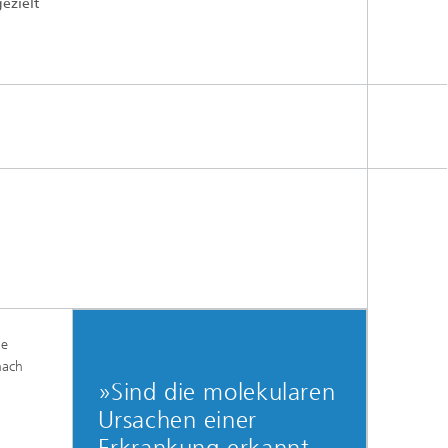
ezielt
e,
ie
nach
»Sind die molekularen
Ursachen einer