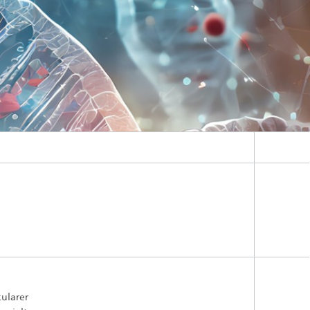
f
,
n
aus
NA.
ularer