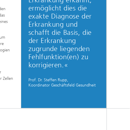
Erkrankung erkannt,
ermöglicht dies die
den
exakte Diagnose der
das
eines
Erkrankung und
schafft die Basis, die
 um
der Erkrankung
ere
zugrunde liegenden
logien
Fehlfunktion(en) zu
korrigieren.«
r
r Zellen
Prof. Dr. Steffen Rupp,
Koordinator Geschäftsfeld Gesundheit