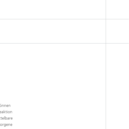
 können
eaktion
telbare
sorgene