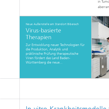
in Tumo
aberran
Neue Außenstelle am Standort Biberach
Virus-basierte
Therapien
Zur Entwicklung neuer Technologien für
die Produktion, Analytik und
präklinische Prüfung therapeutische
Viren fördert das Land Baden-
Württemberg die neue...
In-vitro-Krankheitsmodelle 