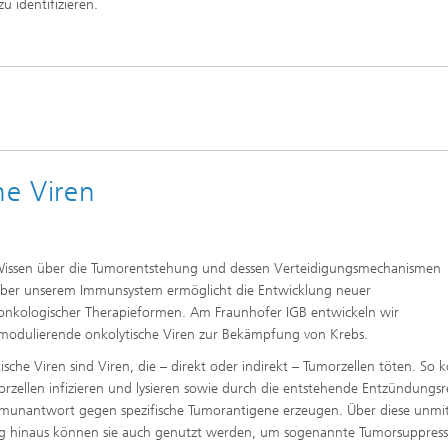
 identifizieren.
he Viren
Wissen über die Tumorentstehung und dessen Verteidigungsmechanismen
ber unserem Immunsystem ermöglicht die Entwicklung neuer
kologischer Therapieformen. Am Fraunhofer IGB entwickeln wir
odulierende onkolytische Viren zur Bekämpfung von Krebs.
ische Viren sind Viren, die – direkt oder indirekt – Tumorzellen töten. So
orzellen infizieren und lysieren sowie durch die entstehende Entzündungsr
munantwort gegen spezifische Tumorantigene erzeugen. Über diese unmit
g hinaus können sie auch genutzt werden, um sogenannte Tumorsuppres