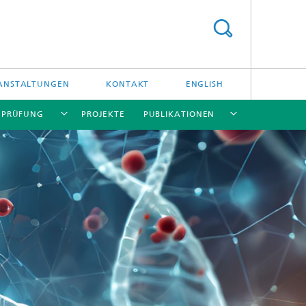
ANSTALTUNGEN
KONTAKT
ENGLISH
/ PRÜFUNG
PROJEKTE
PUBLIKATIONEN
[X]
[X]
[X]
[X]
[X]
und