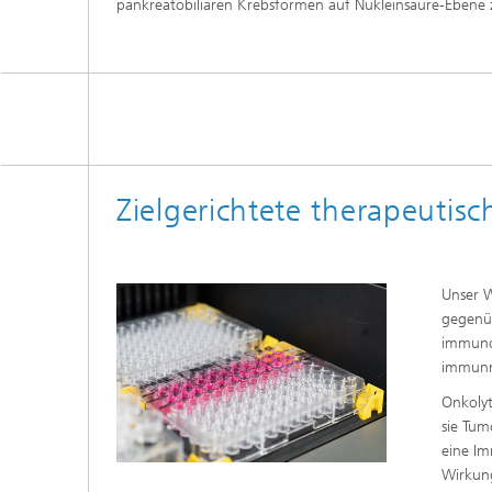
pankreatobiliären Krebsformen auf Nukleinsäure-Ebene zu
Zielgerichtete therapeutisc
Unser 
gegenü
immunon
immunm
Onkolyt
sie Tum
eine Im
Wirkun