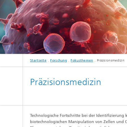
Beschic
Weitere
Beschic
Industri
Verfah
Biobasierte Polymere und Additive
Algenbi
Zukunftsmaterialien
Zellbas
Diagnos
Screeni
Mikrobielle Katalyse
me
Startseite
Forschung
Fokusthemen
Präzisionsmedizin
Dreidim
als In-v
Präzisionsmedizin
Dreidim
Organoi
Produkti
Technologische Fortschritte bei der Identifizierung
biotechnologischen Manipulation von Zellen und O
Immunr