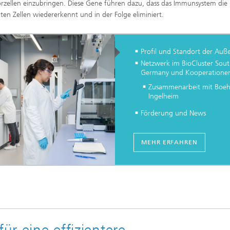
rzellen einzubringen. Diese Gene führen dazu, dass das Immunsystem die
ten Zellen wiedererkennt und in der Folge eliminiert.
Profil und Standort der Auße
Netzwerk im BioCluster Sou
Germany und Kooperatione
Zusammenarbeit mit Boeh
Ingelheim
Förderung und News
MEHR ERFAHREN
für eine effizientere