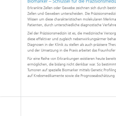
Biomarker – Schlüssel für die Präzisionsmedi
Erkrankte Zellen oder Gewebe zeichnen sich durch best
Zellen und Geweben unterscheiden. Die Präzisionsmedizin,
Wissen um diese charakteristischen molekularen Merkmale
Patienten, durch unterschiedliche diagnostische Verfah
Ziel der Präzisionsmedizin ist es, die medizinische Vers
diese effektiver und zugleich nebenwirkungsärmer beha
Diagnosen in der Klinik zu stellen als auch präzisere Th
und der Umsetzung in die Praxis arbeitet das Fraunhofer
Für eine Reihe von Erkrankungen existieren heute bereit
ermöglichen, die bislang nicht denkbar war. So bestimmt
Tumoren auf spezielle Biomarker mittels Genetic Profilin
auf Krebsmedikamente sowie die Prognoseabschätzung