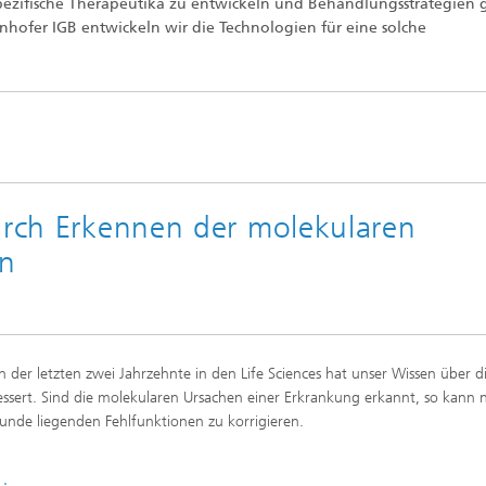
pezifische Therapeutika zu entwickeln und Behandlungsstrategien g
ffscreening
Infektionen – Prävention, Diagnos
nhofer IGB entwickeln wir die Technologien für eine solche
Wirkstoffentwicklung
durch Erkennen der molekularen
en
der letzten zwei Jahrzehnte in den Life Sciences hat unser Wissen über d
ssert. Sind die molekularen Ursachen einer Erkrankung erkannt, so kann 
unde liegenden Fehlfunktionen zu korrigieren.