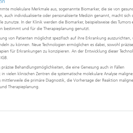
zin
immte molekulare Merkmale aus, sogenannte Biomarker, die sie von gesun
 auch individualisierte oder personalisierte Medizin genannt, macht sich 
 zunutze. In der Klinik werden die Biomarker, beispielsweise des Tumors 
ren bestimmt und für die Therapieplanung genutzt.
orgung von Patienten möglichst spezifisch auf ihre Erkrankung auszurichten,
ndeln zu können. Neue Technologien ermöglichen es dabei, sowohl präzis
erapien für Erkrankungen zu konzipieren. An der Entwicklung dieser Techno
 IGB.
s präzise Behandlungsmöglichkeiten, die eine Genesung auch in Fällen
 in vielen klinischen Zentren die systematische molekulare Analyse maligne
g mittlerweile die primäre Diagnostik, die Vorhersage der Reaktion maligne
 und Therapieplanung.