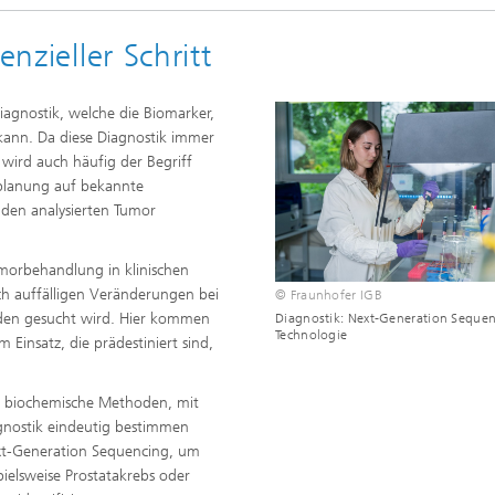
enzieller Schritt
Diagnostik, welche die Biomarker,
kann. Da diese Diagnostik immer
ird auch häufig der Begriff
eplanung auf bekannte
 den analysierten Tumor
umorbehandlung in klinischen
ch auffälligen Veränderungen bei
© Fraunhofer IGB
den gesucht wird. Hier kommen
Diagnostik: Next-Generation Seque
Technologie
Einsatz, die prädestiniert sind,
d biochemische Methoden, mit
agnostik eindeutig bestimmen
Next-Generation Sequencing, um
pielsweise Prostatakrebs oder