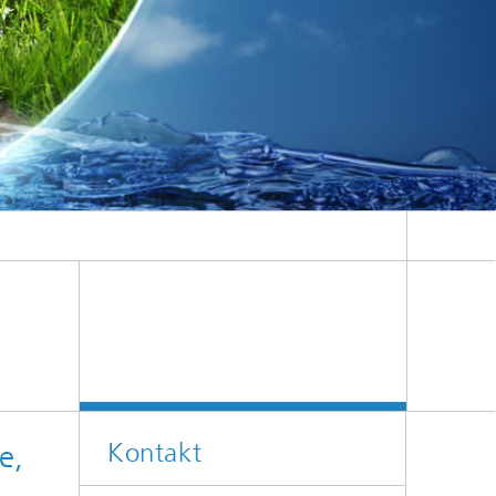
f
,
n
aus
Kontakt
e,