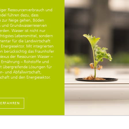
ger Ressourcenverbrauch und
del führen dazu, dass
e zur Neige gehen, Böden
n und Grundwasserreserven
rden. Wasser ist nicht nur
htigstes Lebensmittel, sondern
mentar für die Landwirtschaft
Energiesektor. Mit integrierten
n berücksichtig das Fraunhofer
Nexus der Ressourcen Wasser –
– Ernährung – Rohstoffe und
lt übergreifende Lösungen für
r- und Abfallwirtschaft,
schaft und den Energiesektor.
 ERFAHREN