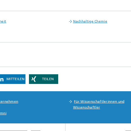
heit
Nachhaltige Chemie
MITTEILEN
TEILEN
ternehmen
Für Wissenschaftlerinnen und
Wissenschaftler
umni