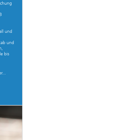
achung
B
all und
tab und
n,
 bis
d
r...