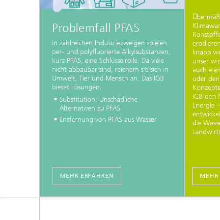
Übermäßi
Problemfall PFAS
Klimawan
Rohstoff
In zahlreichen Industriezweigen spielen
erodiere
per- und polyfluorierte Alkylsubstanzen,
knapp we
kurz PFAS, eine Schlüsselrolle. Da viele
unser wic
nicht abbaubar sind, reichern sie sich in
auch ele
Umwelt, Tier und Mensch an. Das IGB
oder den 
bietet Lösungen.
Konzepte
IGB den 
Substitution: Unschädliche
Energie 
Alternativen zu PFAS
entwicke
Entfernung von PFAS aus Wasser
die Wasse
Landwirt
MEHR ERFAHREN
MEHR