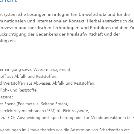
ffscreening
Infektionen – Prävention, Diagnos
Wirkstoffentwicklung
et systemische Lösungen im integrierten Umweltschutz und für die
 nationalen und internationalen Kontext. Hierbei erstreckt sich da
 Prozessen und spezifischen Technologien und Produkten mit dem Zi
ücksichtigung des Gedankens der Kreislaufwirtschaft und der
tigkeit.
serreinigung sowie Wassermanagement,
ff aus Abfall- und Reststoffen,
Wertstoffen aus Abwasser, Abfall- und Reststoffen,
Roh- und Reststoffe,
esserer,
r Ebene (Edelmetalle, Seltene Erden),
erelektrolytmembranen (PEM) für Elektrolyseure,
. zur CO
-Abscheidung und -speicherung oder für Membranreaktoren (z. 
2
wendungen im Umweltbereich wie die Adsorption von Schadstoffen etc.