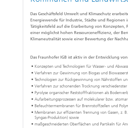
Wirksto
Das Geschäftsfeld Umwelt und Klimaschutz erarbeit
Energiewende für Industrie, Städte und Regionen im
Tätigkeitsfeld auf die Erarbeitung von Konzepten,
einer möglichst hohen Ressourceneffizienz, der Ber
Klimaneutralität sowie einer Bewertung der Nachhal
Das Fraunhofer IGB ist aktiv in der Entwicklung von
Konzepten und Technologien für Wasser- und Abwas
Verfahren zur Gewinnung von Biogas und Biowassersto
Technologien zur Rückgewinnung von Nährstoffen und 
Verfahren zur schonenden Trocknung verschiedenster 
Pyrolyse organischer Reststofffraktionen als Bodenverb
Aufarbeitungsprozessen auf molekularer bzw. atomare
Befeuchtermembranen für Brennstoffzellen und Polym
Membranen zur effizienten Trennung von Gasen, z. B
Syngas-Produktion) sowie
maßgeschneiderten Oberflächen und Partikeln für An