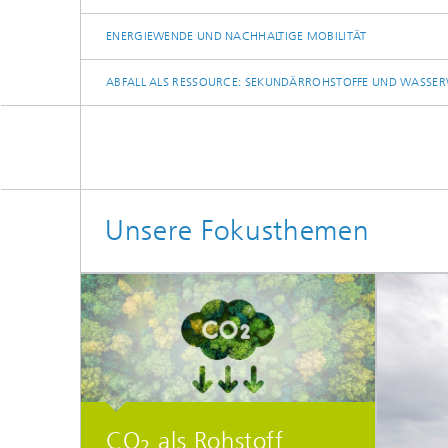
ENERGIEWENDE UND NACHHALTIGE MOBILITÄT
ABFALL ALS RESSOURCE: SEKUNDÄRROHSTOFFE UND WASS
Unsere Fokusthemen
CO
als Rohstoff
2