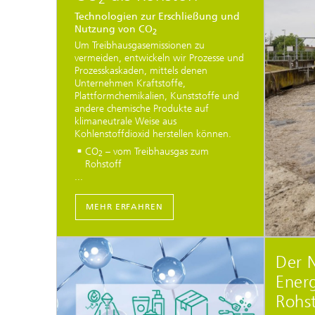
Technologien zur Erschließung und
Nutzung von CO
2
Um Treibhausgasemissionen zu
vermeiden, entwickeln wir Prozesse und
Prozesskaskaden, mittels denen
Unternehmen Kraftstoffe,
Plattformchemikalien, Kunststoffe und
andere chemische Produkte auf
klimaneutrale Weise aus
Kohlenstoffdioxid herstellen können.
CO
– vom Treibhausgas zum
2
Rohstoff
...
MEHR ERFAHREN
Der 
Ener
Rohs