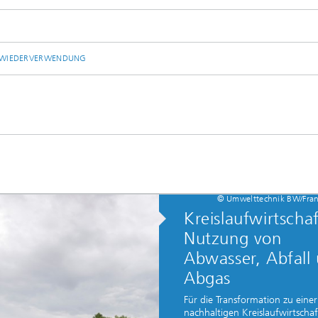
ERWIEDERVERWENDUNG
© Umwelttechnik BW/Fran
Kreislaufwirtschaf
Nutzung von
Abwasser, Abfall
Abgas
Für die Transformation zu einer
nachhaltigen Kreislaufwirtschaf