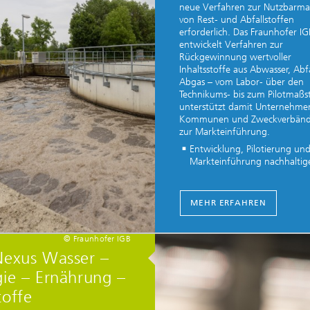
neue Verfahren zur Nutzbarm
von Rest- und Abfallstoffen
erforderlich. Das Fraunhofer IG
entwickelt Verfahren zur
Rückgewinnung wertvoller
Inhaltsstoffe aus Abwasser, Abf
Abgas – vom Labor- über den
Technikums- bis zum Pilotmaßs
unterstützt damit Unternehme
Kommunen und Zweckverbände
zur Markteinführung.
Entwicklung, Pilotierung un
Markteinführung nachhaltige
MEHR ERFAHREN
© Fraunhofer IGB
Nexus Wasser –
gie – Ernährung –
toffe