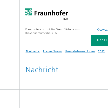
Fraunhofer-Institut für Grenzflächen- und
www.c
Bioverfahrenstechnik IGB
ÜBER 
Startseite
Presse / News
Presseinformationen
2022
ÜBER UNS
ZUSAMMENARBEIT
FORSCHUNG
ANALYTIK / PRÜFUNG
PUBLIKATIONEN
Nachricht
In-vitro-Diagnostik
Biofabr
Oberflä
Virus-basierte Therapien und
Technologien
Materia