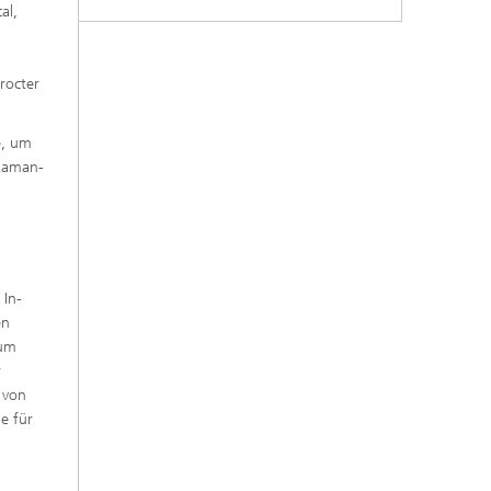
al,
e,
rocter
e, um
 Raman-
n
 In-
en
ium
r
 von
e für