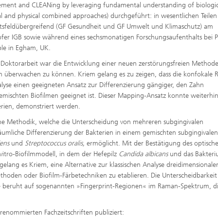
ffscreening
ent and CLEANing by leveraging fundamental understanding of biologic
Infektionen – Prävention, Diagnos
Wirkstoffentwicklung
l and physical combined approaches) durchgeführt: in wesentlichen Teilen
tsfeldübergreifend (GF Gesundheit und GF Umwelt und Klimaschutz) am
fer IGB sowie während eines sechsmonatigen Forschungsaufenthalts bei P
le in Egham, UK.
r Doktorarbeit war die Entwicklung einer neuen zerstörungsfreien Method
ch überwachen zu können. Kriem gelang es zu zeigen, dass die konfokale
alyse einen geeigneten Ansatz zur Differenzierung gängiger, den Zahn
mischten Biofilmen geeignet ist. Dieser Mapping-Ansatz konnte weiterhi
terien, demonstriert werden.
ine Methodik, welche die Unterscheidung von mehreren subgingivalen
äumliche Differenzierung der Bakterien in einem gemischten subgingivalen
ens
und
Streptococcus oralis,
ermöglicht. Mit der Bestätigung des optisch
vitro-Biofilmmodell, in dem der Hefepilz
Candida albicans
und das Bakter
elang es Kriem, eine Alternative zur klassischen Analyse dreidimensionale
Methoden oder Biofilm-Färbetechniken zu etablieren. Die Unterscheidbarkeit
 beruht auf sogenannten »Fingerprint-Regionen« im Raman-Spektrum, di
 renommierten Fachzeitschriften publiziert: