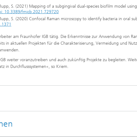
 Rupp, S. (2021) Mapping of a subgingival dual-species biofilm model usin
oi: 10.3389/fmicb.2021.729720
Rupp, S. (2020) Confocal Raman microscopy to identify bacteria in oral su
0.1371
itarbeiter am Fraunhofer IGB tätig. Die Erkenntnisse zur Anwendung von R
eits in aktuellen Projekten für die Charakterisierung, Vermeidung und Nut
 anwenden.
IGB weiter voranzutreiben und auch zukünftig Projekte zu begleiten. Weit
atz in Durchflusssystemen«, so Kriem.
onen