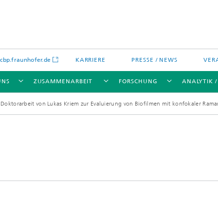
bp.fraunhofer.de
KARRIERE
PRESSE / NEWS
VER
UNS
ZUSAMMENARBEIT
FORSCHUNG
ANALYTIK 
Doktorarbeit von Lukas Kriem zur Evaluierung von Biofilmen mit konfokaler Ram
ikation
chenanalytik
Wassertechnologien
Wassermanagement – Konzepte 
Verfahren für optimierte
Wassernutzung und -
wiederverwendung
lien
Membranen