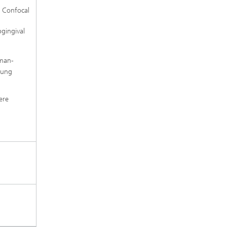
g Confocal
bgingival
aman-
zung
ere