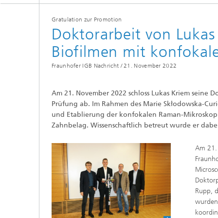
Beschic
Weitere
Beschic
Gratulation zur Promotion
Industri
Doktorarbeit von Lukas
Verfah
Biofilmen mit konfoka
Biobasierte Polymere und Additive
Algenbi
Fraunhofer IGB Nachricht /
21. November 2022
Zukunftsmaterialien
Zellbas
Diagnos
Am 21. November 2022 schloss Lukas Kriem seine Dok
Screeni
Mikrobielle Katalyse
Prüfung ab. Im Rahmen des Marie Skłodowska-Curie
Dreidim
und Etablierung der konfokalen Raman-Mikroskopie
als In-v
Zahnbelag. Wissenschaftlich betreut wurde er dabei
Dreidim
Organoi
Am 21. 
Fraunho
Microsc
Doktorp
Rupp, d
Produkti
wurden
koordin
Immunr