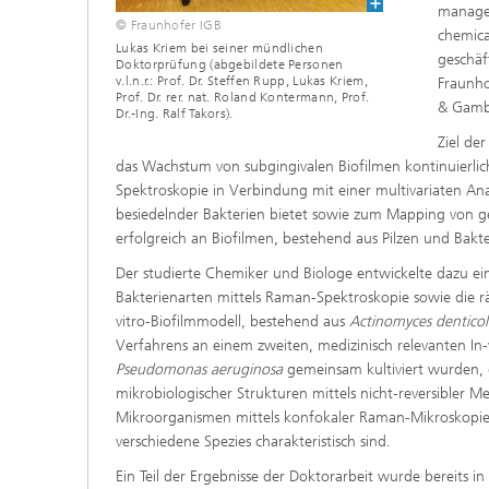
Wirksto
managem
© Fraunhofer IGB
chemica
Lukas Kriem bei seiner mündlichen
geschäf
Doktorprüfung (abgebildete Personen
v.l.n.r.: Prof. Dr. Steffen Rupp, Lukas Kriem,
Fraunho
Prof. Dr. rer. nat. Roland Kontermann, Prof.
& Gamb
Dr.-Ing. Ralf Takors).
Ziel de
das Wachstum von subgingivalen Biofilmen kontinuierli
Spektroskopie in Verbindung mit einer multivariaten An
besiedelnder Bakterien bietet sowie zum Mapping von ge
erfolgreich an Biofilmen, bestehend aus Pilzen und Bak
Der studierte Chemiker und Biologe entwickelte dazu e
Bakterienarten mittels Raman-Spektroskopie sowie die r
vitro-Biofilmmodell, bestehend aus
Actinomyces denticol
Verfahrens an einem zweiten, medizinisch relevanten In-
Pseudomonas aeruginosa
gemeinsam kultiviert wurden, g
mikrobiologischer Strukturen mittels nicht-reversibler 
Mikroorganismen mittels konfokaler Raman-Mikroskopie
verschiedene Spezies charakteristisch sind.
Ein Teil der Ergebnisse der Doktorarbeit wurde bereits in