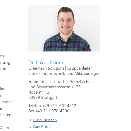
f
,
n
aus
hen
Dr. Lukas Kriem
cklung
Greentech Solutions | Gruppenleiter
dem
Bioverfahrenstechnik und Mikrobiologie
Fraunhofer-Institut für Grenzflächen-
und Bioverfahrenstechnik IGB
das
Nobelstr. 12
n
70569 Stuttgart
 seiner
Telefon +49 711 970-4212
fen
Fax +49 711 970-4200
rbeiten
E-Mail senden
Zum Profil
Ofilm