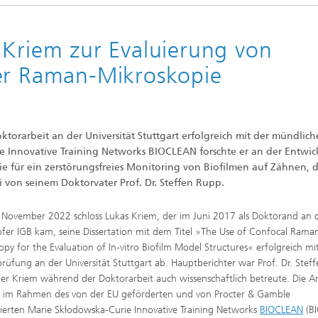
htungen und
 analytische Methoden
htungstechnologien
Trocknung mit überhitztem Damp
elle Biotechnologie
 Kriem zur Evaluierung von
Gewinnung von Biogas durch
ren
Hochlastfaulung von Klärschlamm
ler Raman-Mikroskopie
otechnologie
Gülle und organischen Reststoffe
Rückgewinnung von Nährstoffen 
Reststoffströmen zur Herstellung
von Düngemitteln
ierte 2D-Assays für
tik, Qualitätskontrolle und
torarbeit an der Universität Stuttgart erfolgreich mit der mündlic
ng
2
 Innovative Training Networks BIOCLEAN forschte er an der Entwi
ensionale (3D) Hautmodelle
®
 für ein zerstörungsfreies Monitoring von Biofilmen auf Zähnen, 
itro-Testsysteme
 von seinem Doktorvater Prof. Dr. Steffen Rupp.
ensionale (3D) Mikrogewebe:
de und Sphäroide
November 2022 schloss Lukas Kriem, der im Juni 2017 als Doktorand an 
Biofilme und Hygiene
fer IGB kam, seine Dissertation mit dem Titel »The Use of Confocal Rama
®
opy for the Evaluation of In-vitro Biofilm Model Structures« erfolgreich mit
rüfung an der Universität Stuttgart ab. Hauptberichter war Prof. Dr. Stef
er Kriem während der Doktorarbeit auch wissenschaftlich betreute. Die A
onszelllinien
 im Rahmen des von der EU geförderten und von Procter & Gamble
ierten Marie Skłodowska-Curie Innovative Training Networks
BIOCLEAN
(BI
ezeptoren und