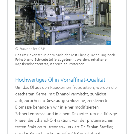
© Fraunhofer CBP
Das im Dekanter, in dem nach der Fest-Flüssig-Trennung noch
Feinst- und Schwebstoffe abgetrennt werden, erhaltene
Rapskernkonzentrat, ist reich an Proteinen.
Hochwertiges Öl in Vorraffinat-Qualität
Um das Öl aus den Rapskernen freizusetzen, werden die
geschälten Kerne, mit Ethanol vermischt, zunächst
aufgebrochen. »Diese aufgeschlossene, zerkleinerte
Biomasse behandeln wir in einer modifizierten
Schneckenpresse und in einem Dekanter, um die flüssige
Phase, die Ethanol-Öl-Fraktion, von der proteinreichen
festen Fraktion zu trennen«, erklärt Dr. Fabian Steffler,
der das Projekt am Fraunhofer CBP geleitet hat.