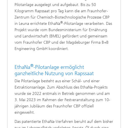
Pilotanlage ausgelegt und aufgebaut. Bis zu 50
Kilogramm Rapssaat pro Tag kann die am Fraunhofer-
Zentrum für Chemisch-Biotechnologische Prozesse CBP
®
in Leuna errichtete EthaNa
-Pilotanlage verarbeiten. Das
Projekt wurde vom Bundesministerium für Ernährung
und Landwirtschaft (BMEL) gefördert und gemeinsam
vom Fraunhofer CBP und der Magdeburger Firma B+B
Engineering GmbH koordiniert.
®
EthaNa
-Pilotanlage ermöglicht
ganzheitliche Nutzung von Rapssaat
Die Pilotanlage besteht aus einer Schäl- und einer
Extraktionsanlage. Zum Abschluss des EthaNa-Projekts
wurde sie 2022 erstmals in Betrieb genommen und am
3. Mai 2023 im Rahmen der Festveranstaltung zum 10-
jährigen Jubiläum des Fraunhofer CBP offiziell
eingeweiht.
Das patentierte EthaNa-Verfahren beruht auf dem bisher
nur im Labormaßstab verfolgten Ansatz, Öl durch eine