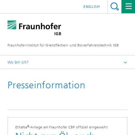
ENGLISH
Fraunhofer-Institut für Grenzflächen- und Bioverfahrenstechnik IGB
Wo bin ich?
Startseite
Presseinformation
Presse / News
Presseinformationen
2023
®
EthaNa
-Anlage am Fraunhofer CBP offiziell eingeweiht