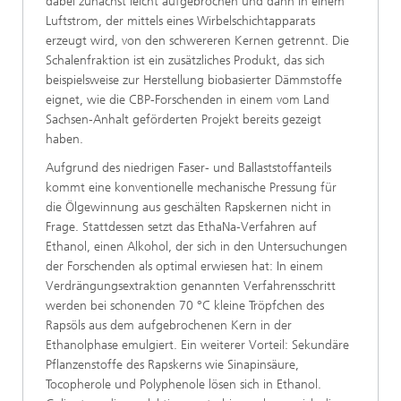
dabei zunächst leicht aufgebrochen und dann in einem
Luftstrom, der mittels eines Wirbelschichtapparats
erzeugt wird, von den schwereren Kernen getrennt. Die
Schalenfraktion ist ein zusätzliches Produkt, das sich
beispielsweise zur Herstellung biobasierter Dämmstoffe
eignet, wie die CBP-Forschenden in einem vom Land
Sachsen-Anhalt geförderten Projekt bereits gezeigt
haben.
Aufgrund des niedrigen Faser- und Ballaststoffanteils
kommt eine konventionelle mechanische Pressung für
die Ölgewinnung aus geschälten Rapskernen nicht in
Frage. Stattdessen setzt das EthaNa-Verfahren auf
Ethanol, einen Alkohol, der sich in den Untersuchungen
der Forschenden als optimal erwiesen hat: In einem
Verdrängungsextraktion genannten Verfahrensschritt
werden bei schonenden 70 °C kleine Tröpfchen des
Rapsöls aus dem aufgebrochenen Kern in der
Ethanolphase emulgiert. Ein weiterer Vorteil: Sekundäre
Pflanzenstoffe des Rapskerns wie Sinapinsäure,
Tocopherole und Polyphenole lösen sich in Ethanol.