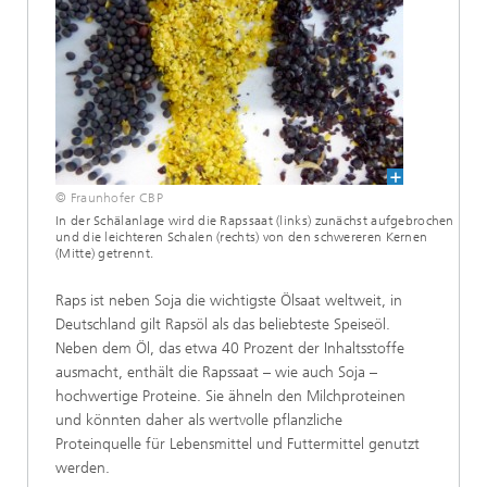
© Fraunhofer CBP
In der Schälanlage wird die Rapssaat (links) zunächst aufgebrochen
und die leichteren Schalen (rechts) von den schwereren Kernen
(Mitte) getrennt.
Raps ist neben Soja die wichtigste Ölsaat weltweit, in
Deutschland gilt Rapsöl als das beliebteste Speiseöl.
Neben dem Öl, das etwa 40 Prozent der Inhaltsstoffe
ausmacht, enthält die Rapssaat – wie auch Soja –
hochwertige Proteine. Sie ähneln den Milchproteinen
und könnten daher als wertvolle pflanzliche
Proteinquelle für Lebensmittel und Futtermittel genutzt
werden.