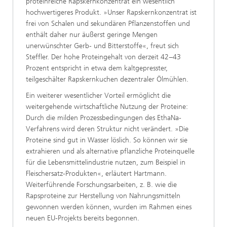
proteinreiche Rapskernkonzentrat ein wesentlich
hochwertigeres Produkt. »Unser Rapskernkonzentrat ist
frei von Schalen und sekundären Pflanzenstoffen und
enthält daher nur äußerst geringe Mengen
unerwünschter Gerb- und Bitterstoffe«, freut sich
Steffler. Der hohe Proteingehalt von derzeit 42−43
Prozent entspricht in etwa dem kaltgepresster,
teilgeschälter Rapskernkuchen dezentraler Ölmühlen.
Ein weiterer wesentlicher Vorteil ermöglicht die
weitergehende wirtschaftliche Nutzung der Proteine:
Durch die milden Prozessbedingungen des EthaNa-
Verfahrens wird deren Struktur nicht verändert. »Die
Proteine sind gut in Wasser löslich. So können wir sie
extrahieren und als alternative pflanzliche Proteinquelle
für die Lebensmittelindustrie nutzen, zum Beispiel in
Fleischersatz-Produkten«, erläutert Hartmann.
Weiterführende Forschungsarbeiten, z. B. wie die
Rapsproteine zur Herstellung von Nahrungsmitteln
gewonnen werden können, wurden im Rahmen eines
neuen EU-Projekts bereits begonnen.