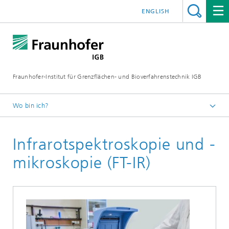
ENGLISH
Fraunhofer-Institut für Grenzflächen- und Bioverfahrenstechnik IGB
Wo bin ich?
Startseite
Infrarotspektroskopie und -
Analytik / Prüfung
Oberflächen-, Partikel- und Polymeranalytik
mikroskopie (FT-IR)
Oberflächenanalytik