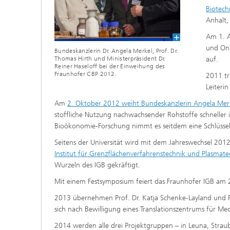
Biotech
Anhalt,
Am 1. 
und Onk
Bundeskanzlerin Dr. Angela Merkel, Prof. Dr.
Thomas Hirth und Ministerpräsident Dr.
auf.
Reiner Haseloff bei der Einweihung des
Fraunhofer CBP 2012.
2011 tr
Leiteri
Am
2. Oktober 2012 weiht Bundeskanzlerin Angela Mer
stoffliche Nutzung nachwachsender Rohstoffe schneller 
Bioökonomie-Forschung nimmt es seitdem eine Schlüssels
Seitens der Universität wird mit dem Jahreswechsel 2012
Institut für Grenzflächenverfahrenstechnik und Plasmat
Wurzeln des IGB gekräftigt.
Mit einem Festsymposium feiert das Fraunhofer IGB am 
2013 übernehmen Prof. Dr. Katja Schenke-Layland und Pro
sich nach Bewilligung eines Translationszentrums für M
2014 werden alle drei Projektgruppen – in Leuna, Stra