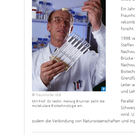
Ein Jah
Fraunho
rekombi
forscht.
1998 ve
Steffen
Nachwuc
Brücke 
Nachwuc
Biotech
Grenzfl
Leiter 
und Leh
© Fraunhofer IGB
Paralle
Mit Prof. Dr. techn. Herwig Brunner zieht die
molekulare Biotechnologie ein.
Schwerp
wird. U
zudem die Verbindung von Naturwissenschaften und Ing