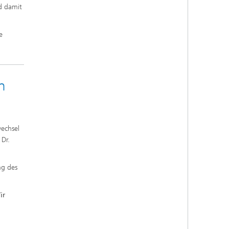
d damit
e
n
wechsel
 Dr.
ng des
ir