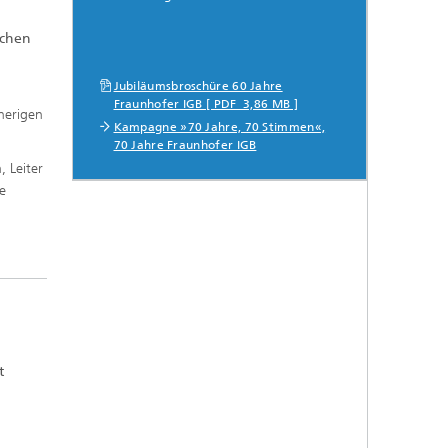
ächen
f
Jubiläumsbroschüre 60 Jahre
,
Fraunhofer IGB [ PDF 3,86 MB ]
n
herigen
Kampagne »70 Jahre, 70 Stimmen«,
aus
70 Jahre Fraunhofer IGB
 Leiter
ie
t