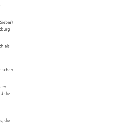
-
 Sieber)
rzburg
ch als
äischen
euen
nd die
s, die