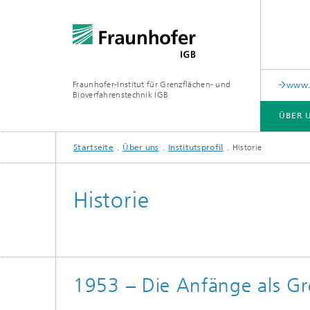
Fraunhofer-Institut für Grenzflächen- und
www.c
Bioverfahrenstechnik IGB
ÜBER 
Startseite
Über uns
Institutsprofil
Historie
ÜBER UNS
ZUSAMMENARBEIT
FORSCHUNG
ANALYTIK / PRÜFUNG
PUBLIKATIONEN
Historie
In-vitro-Diagnostik
Biofabr
Oberflä
Virus-basierte Therapien und
Technologien
1953 – Die Anfänge als Gre
Materia