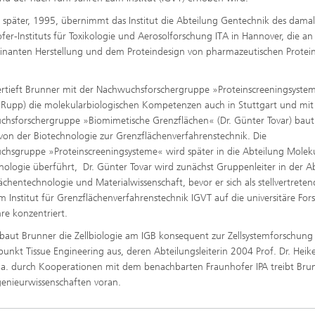
r später, 1995, übernimmt das Institut die Abteilung Gentechnik des dama
fer-Instituts für Toxikologie und Aerosolforschung ITA in Hannover, die an
nanten Herstellung und dem Proteindesign von pharmazeutischen Protei
rtieft Brunner mit der Nachwuchsforschergruppe »Proteinscreeningsystem
 Rupp) die molekularbiologischen Kompetenzen auch in Stuttgart und mit
hsforschergruppe »Biomimetische Grenzflächen« (Dr. Günter Tovar) baut 
von der Biotechnologie zur Grenzflächenverfahrenstechnik. Die
hsgruppe »Proteinscreeningsysteme« wird später in die Abteilung Molek
nologie überführt, Dr. Günter Tovar wird zunächst Gruppenleiter in der A
ächentechnologie und Materialwissenschaft, bevor er sich als stellvertreten
am Institut für Grenzflächenverfahrenstechnik IGVT auf die universitäre Fo
re konzentriert.
l baut Brunner die Zellbiologie am IGB konsequent zur Zellsystemforschung
unkt Tissue Engineering aus, deren Abteilungsleiterin 2004 Prof. Dr. Heik
.a. durch Kooperationen mit dem benachbarten Fraunhofer IPA treibt Bru
enieurwissenschaften voran.