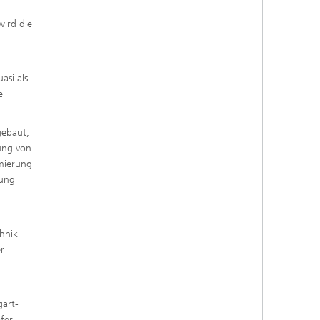
e,
wird die
asi als
e
gebaut,
nung von
imierung
lung
n
hnik
r
r
gart-
fer-