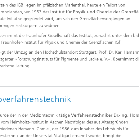
zeln des IGB liegen im pfälzischen Marienthal, heute ein Teilort von
htungen und
 analytische Methoden
htungstechnologien
eimbolanden, wo 1953 das
Institut für Physik und Chemie der Grenzfl
Trocknung mit überhitztem Damp
elle Biotechnologie
vate Initiative gegründet wird, um sich den Grenzflächenvorgängen an
Gewinnung von Biogas durch
ren
örmigen Festkörpern zu widmen.
Hochlastfaulung von Klärschlamm
otechnologie
Gülle und organischen Reststoffe
ernimmt die Fraunhofer-Gesellschaft das Institut, zunächst unter dem bis
Rückgewinnung von Nährstoffen 
Fraunhofer-Institut für Physik und Chemie der Grenzflächen IGf.
Reststoffströmen zur Herstellung
von Düngemitteln
ierte 2D-Assays für
lgt der Umzug an den Hochschulstandort Stuttgart. Prof. Dr. Karl Hamann,
tik, Qualitätskontrolle und
ttgarter »Forschungsinstituts für Pigmente und Lacke e. V.«, übernimmt d
ng
2
arische Leitung.
ensionale (3D) Hautmodelle
®
itro-Testsysteme
ensionale (3D) Mikrogewebe:
de und Sphäroide
Biofilme und Hygiene
verfahrenstechnik
®
rde der in der Medizintechnik tätige
Verfahrenstechniker Dr.-Ing. Hors
l
vom Helmholtz-Institut in Aachen Nachfolger des aus Altersgründen
onszelllinien
hiedenen Hamann. Chmiel, der 1986 zum Inhaber des Lehrstuhls für
esstechnik an der Universität Stuttgart ernannt wurde, bringt die
ezeptoren und