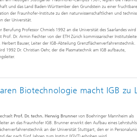
chaft und das Land Baden-Württember den Grundstein zu einer fruchtbar
tion der Fraunhofer-Institute zu den naturwissenschaftlichen und techni
en der Universität.
r Berufung Professor Chmiels 1992 an die Universität des Saarlandes wird
t Prof. Dr. Armin Fiechter von der ETH Zürich kommissarischer Institutsleite
r. Herbert Bauser, Leiter der IGB-Abteilung Grenzflächenverfahrenstechnik. 
ird 1992 Dr. Christian Oehr, der die Plasmatechnik am IGB aufbaute,
gsleiter.
aren Biotechnologie macht IGB zu L
echselt
Prof. Dr. techn. Herwig Brunner
von Boehringer Mannheim als
tsleiter an das Fraunhofer IGB. Brunner erwirkt den Aufbau eines Lehrstuhls
ächenverfahrenstechnik an der Universität Stuttgart, den er in Personalun
 und der nach fünf Jahren zum Institut (IGVT) erhoben wird.