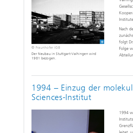
Gesells
Koopera
Institut
Nach de
zunächs
folgt D
© Fraunhofer IGB
Folge w
Der Neubau in Stuttgart-Vaihingen wird
Abteilun
1981 bezogen.
1994 – Einzug der molekul
Sciences-Institut
1994 w
Institu
Grenzfl
leitet,