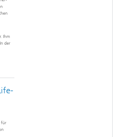
en
schen
r. Ihm
In der
ife-
 für
ion