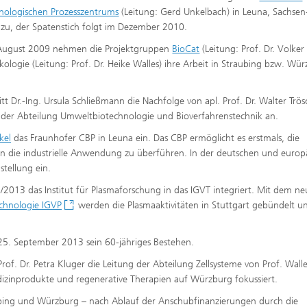
nologischen Prozesszentrums
(Leitung: Gerd Unkelbach) in Leuna, Sachsen
 zu, der Spatenstich folgt im Dezember 2010.
August 2009 nehmen die Projektgruppen
BioCat
(Leitung: Prof. Dr. Volker
ologie (Leitung: Prof. Dr. Heike Walles) ihre Arbeit in Straubing bzw. Wü
itt Dr.-Ing. Ursula Schließmann die Nachfolge von apl. Prof. Dr. Walter Trös
n der Abteilung Umweltbiotechnologie und Bioverfahrenstechnik an.
kel
das Fraunhofer CBP in Leuna ein. Das CBP ermöglicht es erstmals, die
in die industrielle Anwendung zu überführen. In der deutschen und europ
tellung ein.
/2013 das Institut für Plasmaforschung in das IGVT integriert. Mit dem n
echnologie IGVP
werden die Plasmaaktivitäten in Stuttgart gebündelt u
25. September 2013 sein 60-jähriges Bestehen.
f. Dr. Petra Kluger die Leitung der Abteilung Zellsysteme von Prof. Walle
edizinprodukte und regenerative Therapien auf Würzburg fokussiert.
ubing und Würzburg – nach Ablauf der Anschubfinanzierungen durch die