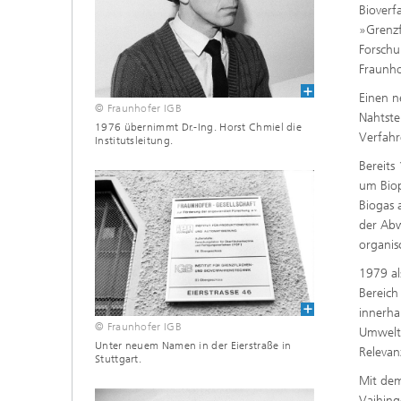
Wirksto
Bioverf
»Grenzf
Forschu
Fraunho
Einen n
© Fraunhofer IGB
Nahtste
1976 übernimmt Dr.-Ing. Horst Chmiel die
Verfahr
Institutsleitung.
Bereits
um Biop
Biogas 
der Abw
organis
1979 a
Bereich
innerha
© Fraunhofer IGB
Umweltt
Unter neuem Namen in der Eierstraße in
Relevan
Stuttgart.
Mit dem
Vaihing