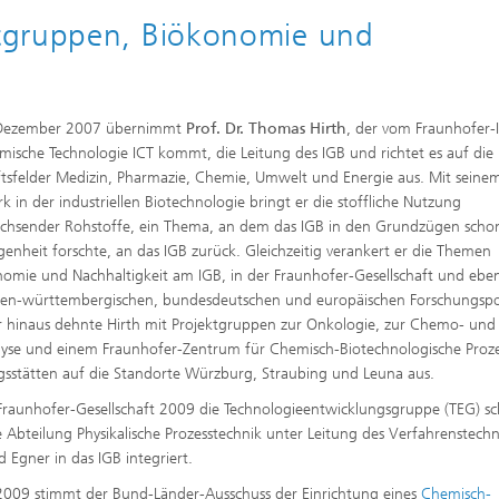
tgruppen, Biökonomie und
Dezember 2007 übernimmt
Prof. Dr. Thomas Hirth
, der vom Fraunhofer-I
mische Technologie ICT kommt, die Leitung des IGB und richtet es auf die
tsfelder Medizin, Pharmazie, Chemie, Umwelt und Energie aus. Mit seine
k in der industriellen Biotechnologie bringt er die stoffliche Nutzung
hsender Rohstoffe, ein Thema, an dem das IGB in den Grundzügen schon
enheit forschte, an das IGB zurück. Gleichzeitig verankert er die Themen
omie und Nachhaltigkeit am IGB, in der Fraunhofer-Gesellschaft und eben
en-württembergischen, bundesdeutschen und europäischen Forschungspol
 hinaus dehnte Hirth mit Projektgruppen zur Onkologie, zur Chemo- und
lyse und einem Fraunhofer-Zentrum für Chemisch-Biotechnologische Proze
sstätten auf die Standorte Würzburg, Straubing und Leuna aus.
 Fraunhofer-Gesellschaft 2009 die Technologieentwicklungsgruppe (TEG) sch
e Abteilung Physikalische Prozesstechnik unter Leitung des Verfahrenstechn
d Egner in das IGB integriert.
 2009 stimmt der Bund-Länder-Ausschuss der Einrichtung eines
Chemisch-