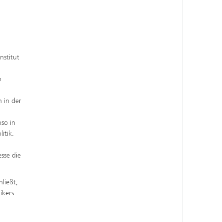
nstitut
m
 in der
so in
itik.
sse die
ließt,
ikers