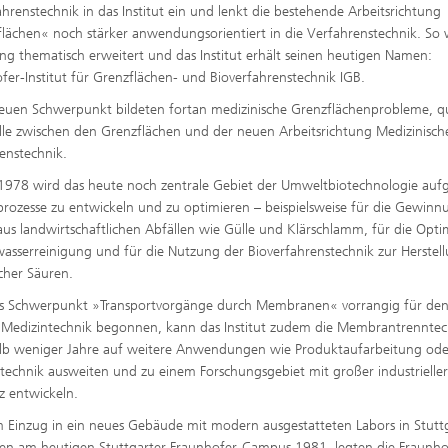
ffscreening
ahrenstechnik in das Institut ein und lenkt die bestehende Arbeitsrichtung
Infektionen – Prävention, Diagnos
Wirkstoffentwicklung
lächen« noch stärker anwendungsorientiert in die Verfahrenstechnik. So 
ng thematisch erweitert und das Institut erhält seinen heutigen Namen:
fer-Institut für Grenzflächen- und Bioverfahrenstechnik IGB.
euen Schwerpunkt bildeten fortan medizinische Grenzflächenprobleme, qu
lle zwischen den Grenzflächen und der neuen Arbeitsrichtung Medizinisch
enstechnik.
 1978 wird das heute noch zentrale Gebiet der Umweltbiotechnologie auf
rozesse zu entwickeln und zu optimieren – beispielsweise für die Gewin
aus landwirtschaftlichen Abfällen wie Gülle und Klärschlamm, für die Opt
asserreinigung und für die Nutzung der Bioverfahrenstechnik zur Herstel
cher Säuren.
ls Schwerpunkt »Transportvorgänge durch Membranen« vorrangig für de
 Medizintechnik begonnen, kann das Institut zudem die Membrantrenntec
lb weniger Jahre auf weitere Anwendungen wie Produktaufarbeitung ode
echnik ausweiten und zu einem Forschungsgebiet mit großer industrielle
z entwickeln.
 Einzug in ein neues Gebäude mit modern ausgestatteten Labors in Stutt
en am heutigen Stuttgarter Fraunhofer-Campus 1981, legten die Fraunho