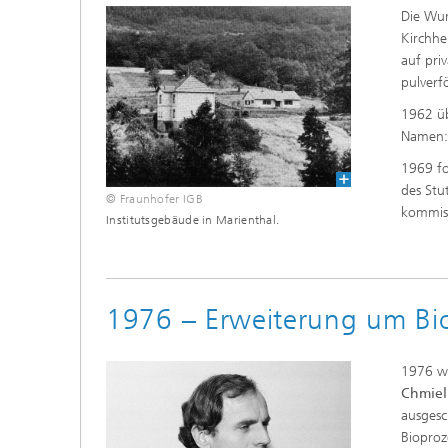
Die Wur
Beschic
Weitere
Beschic
Kirchh
Industri
auf pri
Verfah
pulverf
Biobasierte Polymere und Additive
Algenbi
1962 üb
Namen: 
Zukunftsmaterialien
Zellbas
1969 fo
Diagnos
des Stu
Screeni
© Fraunhofer IGB
Mikrobielle Katalyse
kommiss
Institutsgebäude in Marienthal.
Dreidim
als In-v
Dreidim
Organoi
1976 – Erweiterung um Bio
1976 wu
Chmie
Produkti
ausgesc
Bioproz
Immunr