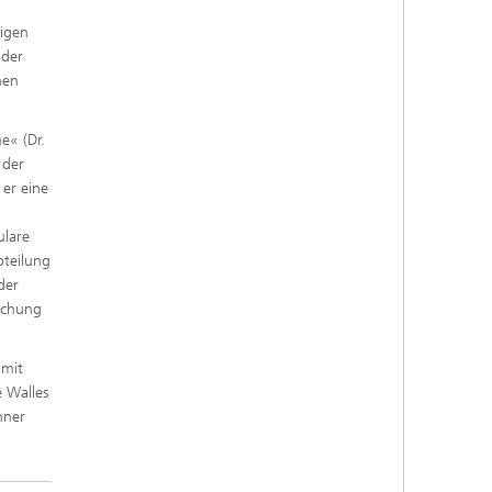
ligen
 der
nen
e« (Dr.
 der
er eine
ulare
bteilung
der
rschung
 mit
e Walles
nner