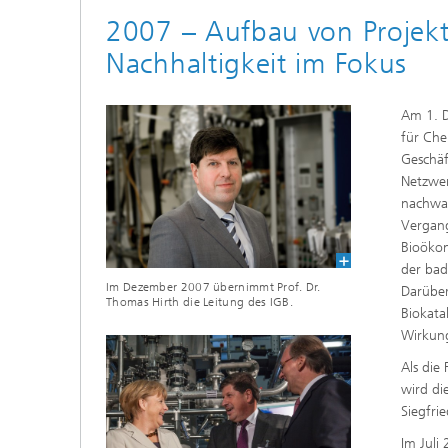
2007 – Aufbau von Projek
Nachhaltigkeit im Fokus
Am 1. 
für Che
Geschäf
Netzwer
nachwac
Vergang
Bioökon
der bad
Im Dezember 2007 übernimmt Prof. Dr.
Darüber
Thomas Hirth die Leitung des IGB.
Biokata
Wirkung
Als die
wird di
Siegfrie
Im Juli