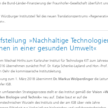
 in die Bund-Länder-Finanzierung der Fraunhofer-Gesellschaft überführt un
r Würzburger Institutsteil Teil des neuen Translationszentrums »Regenerativ
en«.
fstellung »Nachhaltige Technologie
hen in einer gesunden Umwelt«
m Wechsel Hirths zum Karlsruher Institut für Technologie KIT zum Jahres
16 übernehmen zunächst Prof. Dr. Katja Schenke-Layland und Hon.-Prof.
an Oehr die kommissarische Institutsleitung.
rkung zum 1. März 2018 übernimmt
Dr. Markus Wolperdinger
die Leitu
fer IGB.
m umfassenden Strategieprozess stellt er das Institut gemäß der
Vision »W
den Biologie und Technik«
neu auf. Dabei baut er auf die
enstechnischen Wurzeln des Instituts und der am IGB über viele Jahre
enen Fähigkeit zur Verknüpfung biologischer und verfahrenstechnischer