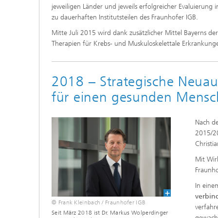
jeweiligen Länder und jeweils erfolgreicher Evaluierung
zu dauerhaften Institutsteilen des Fraunhofer IGB.
Mitte Juli 2015 wird dank zusätzlicher Mittel Bayerns de
Therapien für Krebs- und Muskuloskelettale Erkrankung
2018 – Strategische Neuau
für einen gesunden Mensc
Nach de
2015/20
Christi
Mit Wi
Fraunho
In eine
verbin
© Frank Kleinbach / Fraunhofer IGB
verfahr
Seit März 2018 ist Dr. Markus Wolperdinger
gewachs