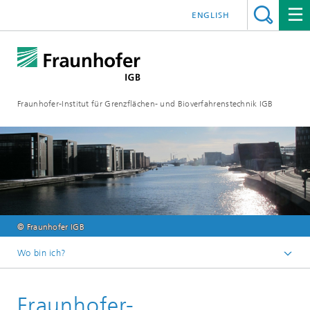
ENGLISH
Fraunhofer-Institut für Grenzflächen- und Bioverfahrenstechnik IGB
© Fraunhofer IGB
Wo bin ich?
Startseite
Fraunhofer-
Zusammenarbeit