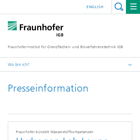
ENGLISH
Fraunhofer-Institut für Grenzflächen- und Bioverfahrenstechnik IGB
Wo bin ich?
Startseite
Presseinformation
Presse / News
Presseinformationen
2021
Fraunhofer bündelt Wasserstoffkompetenzen