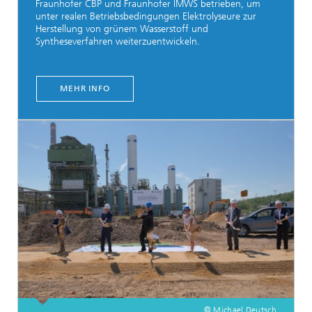
Fraunhofer CBP und Fraunhofer IMWS betrieben, um
unter realen Betriebsbedingungen Elektrolyseure zur
Herstellung von grünem Wasserstoff und
Syntheseverfahren weiterzuentwickeln.
MEHR INFO
© Michael Deutsch