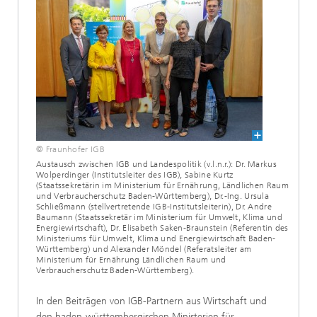
© Fraunhofer IGB
Austausch zwischen IGB und Landespolitik (v.l.n.r.): Dr. Markus
Wolperdinger (Institutsleiter des IGB), Sabine Kurtz
(Staatssekretärin im Ministerium für Ernährung, Ländlichen Raum
und Verbraucherschutz Baden-Württemberg), Dr.-Ing. Ursula
Schließmann (stellvertretende IGB-Institutsleiterin), Dr. Andre
Baumann (Staatssekretär im Ministerium für Umwelt, Klima und
Energiewirtschaft), Dr. Elisabeth Saken-Braunstein (Referentin des
Ministeriums für Umwelt, Klima und Energiewirtschaft Baden-
Württemberg) und Alexander Möndel (Referatsleiter am
Ministerium für Ernährung Ländlichen Raum und
Verbraucherschutz Baden-Württemberg).
In den Beiträgen von IGB-Partnern aus Wirtschaft und
den baden-württembergischen Ministerien für