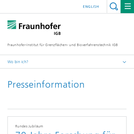
ENGLISH
Fraunhofer-Institut für Grenzflächen- und Bioverfahrenstechnik IGB
Wo bin ich?
Startseite
Presseinformation
Presse / News
Presseinformationen
2023
Rundes Jubiläum