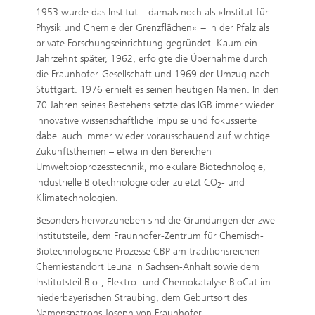
1953 wurde das Institut – damals noch als »Institut für
Physik und Chemie der Grenzflächen« − in der Pfalz als
private Forschungseinrichtung gegründet. Kaum ein
Jahrzehnt später, 1962, erfolgte die Übernahme durch
die Fraunhofer-Gesellschaft und 1969 der Umzug nach
Stuttgart. 1976 erhielt es seinen heutigen Namen. In den
70 Jahren seines Bestehens setzte das IGB immer wieder
innovative wissenschaftliche Impulse und fokussierte
dabei auch immer wieder vorausschauend auf wichtige
Zukunftsthemen – etwa in den Bereichen
Umweltbioprozesstechnik, molekulare Biotechnologie,
industrielle Biotechnologie oder zuletzt CO
- und
2
Klimatechnologien.
Besonders hervorzuheben sind die Gründungen der zwei
Institutsteile, dem Fraunhofer-Zentrum für Chemisch-
Biotechnologische Prozesse CBP am traditionsreichen
Chemiestandort Leuna in Sachsen-Anhalt sowie dem
Institutsteil Bio-, Elektro- und Chemokatalyse BioCat im
niederbayerischen Straubing, dem Geburtsort des
Namenspatrons Joseph von Fraunhofer.