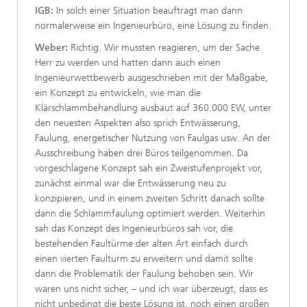
IGB:
In solch einer Situation beauftragt man dann
normalerweise ein Ingenieurbüro, eine Lösung zu finden.
Weber:
Richtig. Wir mussten reagieren, um der Sache
Herr zu werden und hatten dann auch einen
Ingenieurwettbewerb ausgeschrieben mit der Maßgabe,
ein Konzept zu entwickeln, wie man die
Klärschlammbehandlung ausbaut auf 360.000 EW, unter
den neuesten Aspekten also sprich Entwässerung,
Faulung, energetischer Nutzung von Faulgas usw. An der
Ausschreibung haben drei Büros teilgenommen. Da
vorgeschlagene Konzept sah ein Zweistufenprojekt vor,
zunächst einmal war die Entwässerung neu zu
konzipieren, und in einem zweiten Schritt danach sollte
dann die Schlammfaulung optimiert werden. Weiterhin
sah das Konzept des Ingenieurbüros sah vor, die
bestehenden Faultürme der alten Art einfach durch
einen vierten Faulturm zu erweitern und damit sollte
dann die Problematik der Faulung behoben sein. Wir
waren uns nicht sicher, – und ich war überzeugt, dass es
nicht unbedingt die beste Lösung ist, noch einen großen