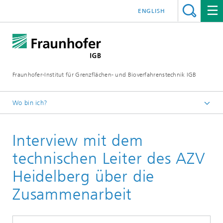
ENGLISH
Fraunhofer-Institut für Grenzflächen- und Bioverfahrenstechnik IGB
Wo bin ich?
Startseite
Interview mit dem
Forschung
Greentech Solutions
technischen Leiter des AZV
Gewinnung von Biogas durch Hochlastfaulung von
Heidelberg über die
Klärschlamm, Gülle und organischen Reststoffen
Zusammenarbeit
Schlamm-Management auf Kläranlagen