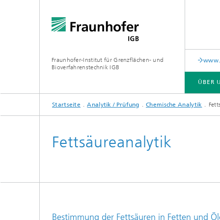
Fraunhofer-Institut für Grenzflächen- und
www.c
Bioverfahrenstechnik IGB
ÜBER 
Startseite
Analytik / Prüfung
Chemische Analytik
Fett
ÜBER UNS
ZUSAMMENARBEIT
FORSCHUNG
ANALYTIK / PRÜFUNG
PUBLIKATIONEN
Fettsäureanalytik
In-vitro-Diagnostik
Biofabr
Oberflä
Virus-basierte Therapien und
Technologien
Materia
Bestimmung der Fettsäuren in Fetten und Öl