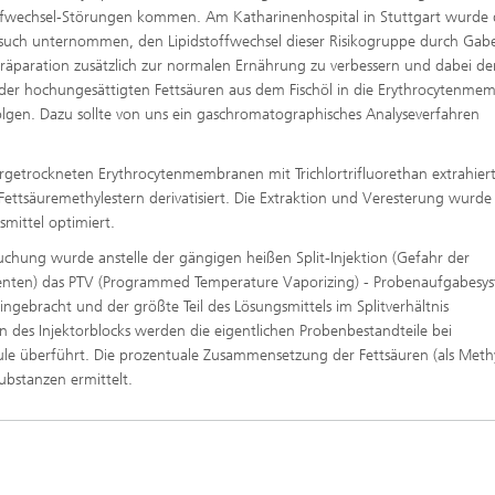
ffscreening
Infektionen – Prävention, Diagnos
ffwechsel-Störungen kommen. Am Katharinenhospital in Stuttgart wurde
Wirkstoffentwicklung
such unternommen, den Lipidstoffwechsel dieser Risikogruppe durch Gabe
präparation zusätzlich zur normalen Ernährung zu verbessern und dabei d
der hochungesättigten Fettsäuren aus dem Fischöl in die Erythrocytenme
olgen. Dazu sollte von uns ein gaschromatographisches Analyseverfahren
getrockneten Erythrocytenmembranen mit Trichlortrifluorethan extrahier
ttsäuremethylestern derivatisiert. Die Extraktion und Veresterung wurde 
mittel optimiert.
chung wurde anstelle der gängigen heißen Split-Injektion (Gefahr der
enten) das PTV (Programmed Temperature Vaporizing) - Probenaufgabesy
ingebracht und der größte Teil des Lösungsmittels im Splitverhältnis
 des Injektorblocks werden die eigentlichen Probenbestandteile bei
ule überführt. Die prozentuale Zusammensetzung der Fettsäuren (als Methy
bstanzen ermittelt.