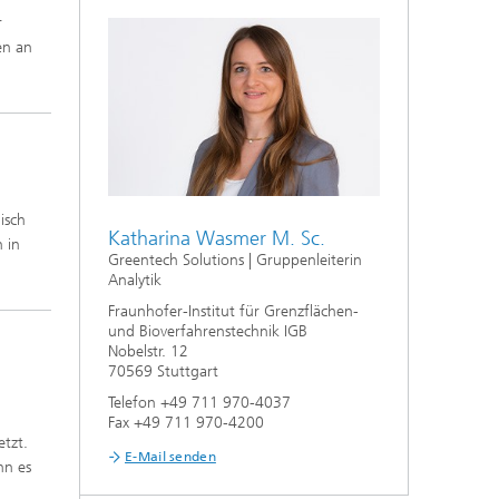
r
f
en an
,
n
aus
isch
Katharina Wasmer M. Sc.
 in
Greentech Solutions | Gruppenleiterin
Analytik
Fraunhofer-Institut für Grenzflächen-
und Bioverfahrenstechnik IGB
Nobelstr. 12
70569 Stuttgart
Telefon +49 711 970-4037
Fax +49 711 970-4200
tzt.
E-Mail senden
nn es