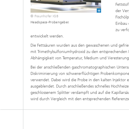
Wirksto
Fettsto
der Ver
© Fraunhofer IGB
Fischöl
Headspace-Probengeber.
Einbau 
zu verf
entwickelt werden.
Die Fettsäuren wurden aus den gewaschenen und gefrier
mit Trimethylsulfoniumhydroxid zu den entsprechenden Fe
Abhängigkeit von Temperatur, Medium und Veresterungs
Bei der anschließenden gaschromatographischen Untersu
Diskriminierung von schwererflüchtigen Probenkompon
verwendet. Dabei wird die Probe in den kalten Injektor e
ausgeblendet. Durch anschließendes schnelles Hochheizen
geschlossenem Splitter verdampft und auf die Kapillarsä
wird durch Vergleich mit den entsprechenden Referenzsu