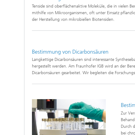
Beschic
Tenside sind oberflächenaktive Moleküle, die in vielen 
Weitere
Beschic
mithilfe von Mikroorganismen, oft unter Einsatz pflanzli
Industri
der Herstellung von mikrobiellen Biotensiden.
Verfah
Biobasierte Polymere und Additive
Algenbi
Zukunftsmaterialien
Zellbas
Bestimmung von Dicarbonsäuren
Diagnos
Langkettige Dicarbonsäuren sind interessante Syntheseba
Screeni
Mikrobielle Katalyse
hergestellt werden. Am Fraunhofer IGB wird an der Ber
Dreidim
Dicarbonsäuren gearbeitet. Wir begleiten die Forschungs
als In-v
Dreidim
Organoi
Besti
Zur Ver
Produkti
Behandl
Durch d
Immunr
bei chr