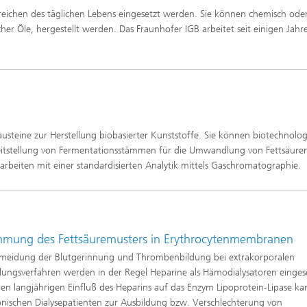
htungen und
Bereichen des täglichen Lebens eingesetzt werden. Sie können chemisch ode
 analytische Methoden
htungstechnologien
Trocknung mit überhitztem Damp
cher Öle, hergestellt werden. Das Fraunhofer IGB arbeitet seit einigen Jahr
elle Biotechnologie
Gewinnung von Biogas durch
ren
Hochlastfaulung von Klärschlamm
otechnologie
Gülle und organischen Reststoffe
Rückgewinnung von Nährstoffen 
Reststoffströmen zur Herstellung
von Düngemitteln
ierte 2D-Assays für
tik, Qualitätskontrolle und
usteine zur Herstellung biobasierter Kunststoffe. Sie können biotechnolog
ng
2
eitstellung von Fermentationsstämmen für die Umwandlung von Fettsäuren
ensionale (3D) Hautmodelle
®
arbeiten mit einer standardisierten Analytik mittels Gaschromatographie.
itro-Testsysteme
ensionale (3D) Mikrogewebe:
de und Sphäroide
Biofilme und Hygiene
®
mmung des Fettsäuremusters in Erythrocytenmembranen
meidung der Blutgerinnung und Thrombenbildung bei extrakorporalen
onszelllinien
ungsverfahren werden in der Regel Heparine als Hämodialysatoren eingese
en langjährigen Einfluß des Heparins auf das Enzym Lipoprotein-Lipase ka
ezeptoren und
onischen Dialysepatienten zur Ausbildung bzw. Verschlechterung von