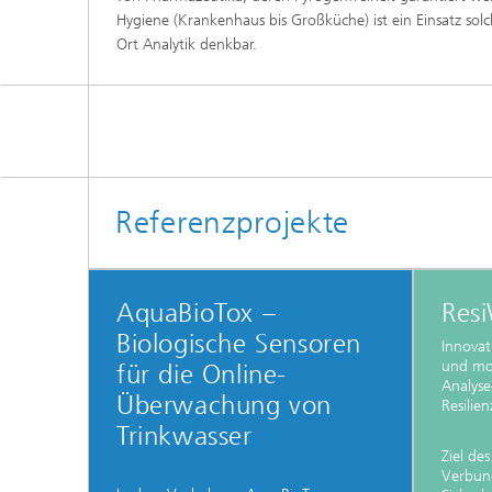
Hygiene (Krankenhaus bis Großküche) ist ein Einsatz solc
Ort Analytik denkbar.
Referenzprojekte
AquaBioTox –
Res
Biologische Sensoren
Innovat
und mo
für die Online-
Analyse
Überwachung von
Resilie
Trinkwasser
Ziel de
Verbund