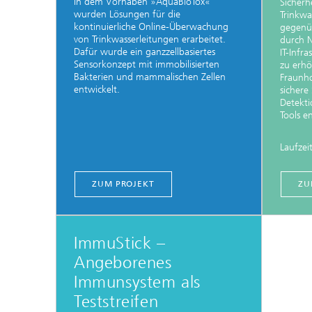
In dem Vorhaben »AquaBioTox«
Sicherh
wurden Lösungen für die
Trinkwa
kontinuierliche Online-Überwachung
gegenü
von Trinkwasserleitungen erarbeitet.
durch N
Dafür wurde ein ganzzellbasiertes
IT-Infr
Sensorkonzept mit immobilisierten
zu erh
Bakterien und mammalischen Zellen
Fraunho
entwickelt.
sichere
Detekti
Tools e
Laufzei
ZUM PROJEKT
ZU
ImmuStick –
Angeborenes
Immunsystem als
Teststreifen