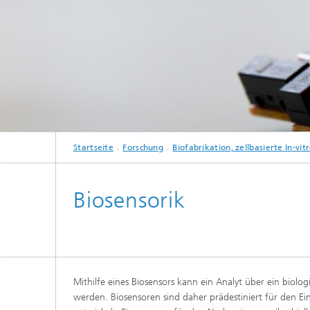
Beschic
Weitere
Beschic
Industri
Verfah
Biobasierte Polymere und Additive
Algenbi
Zukunftsmaterialien
Zellbas
Diagnos
Screeni
Mikrobielle Katalyse
Startseite
Forschung
Biofabrikation, zellbasierte In-v
Dreidim
als In-v
Biosensorik
Dreidim
Organoi
Produkti
Mithilfe eines Biosensors kann ein Analyt über ein biolog
werden. Biosensoren sind daher prädestiniert für den Ei
Immunr