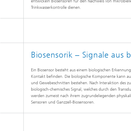
entwickeln Biosensoren für den Nachweis von mikrobiel
Wirksto
Trinkwasserkontrolle dienen.
Biosensorik – Signale aus 
Ein Biosensor besteht aus einem biologischen Erkennungs
Kontakt befinden. Die biologische Komponente kann au
und Gewebeschnitten bestehen. Nach Interaktion des zu
biologisch-chemisches Signal, welches durch den Transdu
werden zumeist nach ihrem zugrundeliegenden physikalis
Sensoren und Ganzzell-Biosensoren.