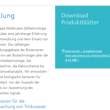
klung
Download
Produktblätter
ppe Molekulare Zelltechnologie
 über eine jahrelange Erfahrung
Entwicklung und dem Einsatz von
ren. Die vielfältigen
ungsgebiete der Biosensoren
Immustick – Angeborenes
 von der Biotechnologie über die
Immunsystem als Teststreifen 
0,32 MB ]
itteltechnologie, die
technik, die Elektrochemie bis
 Umweltanalytik. Wir entwickeln
te biologische Sensoren für
edarf, von der Auswahl der
bis zur Auswertung des
ischen Signals.
soren für die
achung von Trinkwasser