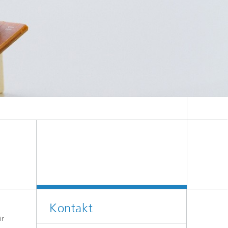
f
,
n
aus
Kontakt
ir