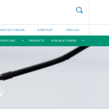
ANSTALTUNGEN
KONTAKT
ENGLISH
/ PRÜFUNG
PROJEKTE
PUBLIKATIONEN
[X]
[X]
[X]
[X]
[X]
und