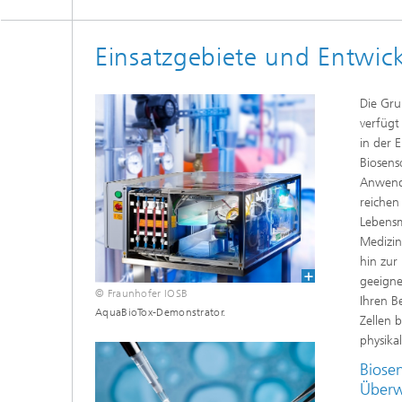
Einsatzgebiete und Entwic
Die Gru
verfügt
in der 
Biosenso
Anwend
reichen
Lebensm
Medizin
hin zur
geeigne
© Fraunhofer IOSB
Ihren B
AquaBioTox-Demonstrator.
Zellen 
physikal
Biosen
Überw