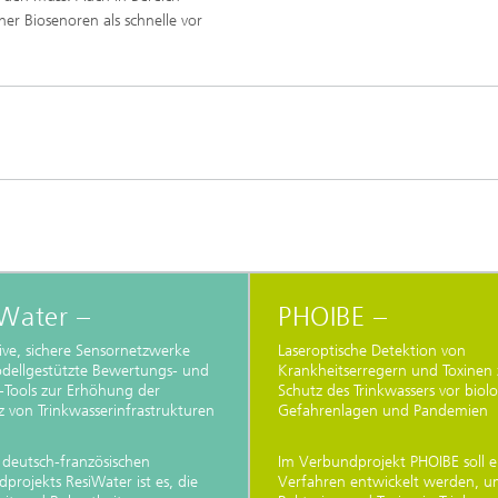
her Biosenoren als schnelle vor
iWater –
PHOIBE –
ive, sichere Sensornetzwerke
Laseroptische Detektion von
dellgestützte Bewertungs- und
Krankheitserregern und Toxinen
-Tools zur Erhöhung der
Schutz des Trinkwassers vor biol
nz von Trinkwasserinfrastrukturen
Gefahrenlagen und Pandemien
s deutsch-französischen
Im Verbundprojekt PHOIBE soll e
projekts ResiWater ist es, die
Verfahren entwickelt werden, 