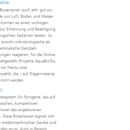
oxine
 Biosensoren auch sehr gut zur
le von Luft, Boden und Wasser
 können sie einen wichtigen
 zur Erkennung und Beseitigung
logischen Gefahren leisten. So
sowohl mikrobiologische als
ammalische Ganzzell-
ungen reagieren, für die Online-
tgestellt (Projekte AquaBioTox,
wir hierzu zwei
wählt, die – auf Trägermaterial
strömt werden.
is
eissystem für Pyrogene, das auf
ssischen, kompetitiven
ptoren des angeborenen
. Diese Biosensoren eignen sich
le medizintechnischer Geräte und
rden muss. Auch in Bereich