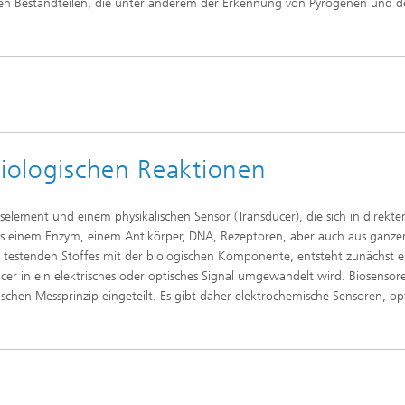
len Bestandteilen, die unter anderem der Erkennung von Pyrogenen und d
ffscreening
Infektionen – Prävention, Diagnos
Wirkstoffentwicklung
biologischen Reaktionen
element und einem physikalischen Sensor (Transducer), die sich in direkt
s einem Enzym, einem Antikörper, DNA, Rezeptoren, aber auch aus ganzen
 testenden Stoffes mit der biologischen Komponente, entsteht zunächst e
cer in ein elektrisches oder optisches Signal umgewandelt wird. Biosensor
chen Messprinzip eingeteilt. Es gibt daher elektrochemische Sensoren, op