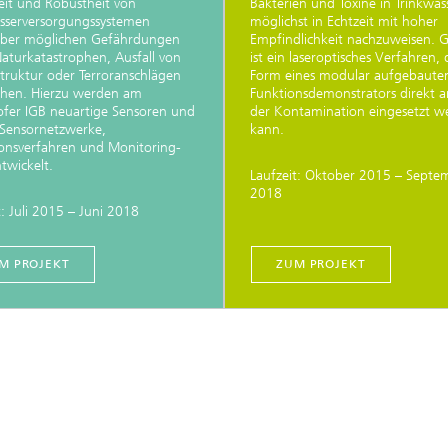
eit und Robustheit von
Bakterien und Toxine in Trinkwas
sserversorgungssystemen
möglichst in Echtzeit mit hoher
ber möglichen Gefährdungen
Empfindlichkeit nachzuweisen. 
aturkatastrophen, Ausfall von
ist ein laseroptisches Verfahren, 
astruktur oder Terroranschlägen
Form eines modular aufgebaute
öhen. Hierzu werden am
Funktionsdemonstrators direkt 
fer IGB neuartige Sensoren und
der Kontamination eingesetzt w
 Sensornetzwerke,
kann.
onsverfahren und Monitoring-
ntwickelt.
Laufzeit: Oktober 2015 – Septe
2018
t: Juli 2015 – Juni 2018
M PROJEKT
ZUM PROJEKT