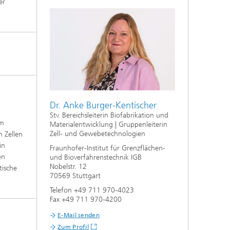
er
e,
Dr. Anke Burger-Kentischer
Stv. Bereichsleiterin Biofabrikation und
em
Materialentwicklung | Gruppenleiterin
Zell- und Gewebetechnologien
 Zellen
in
Fraunhofer-Institut für Grenzflächen-
en
und Bioverfahrenstechnik IGB
Nobelstr. 12
tische
70569 Stuttgart
Telefon +49 711 970-4023
Fax +49 711 970-4200
E-Mail senden
Zum Profil