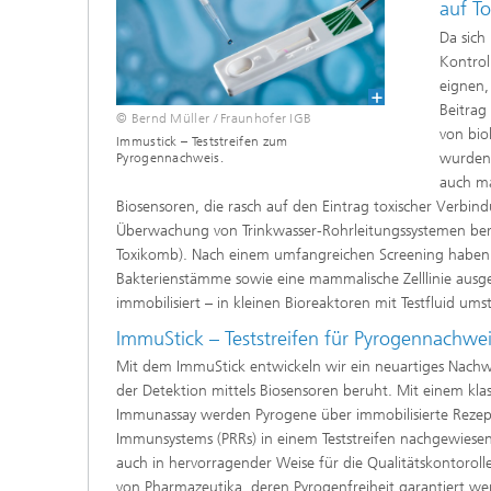
auf T
Da sich
Kontrol
eignen,
Beitrag
© Bernd Müller / Fraunhofer IGB
von bio
Immustick – Teststreifen zum
wurden 
Pyrogennachweis.
auch m
Biosensoren, die rasch auf den Eintrag toxischer Verbind
Überwachung von Trinkwasser-Rohrleitungssystemen berei
Toxikomb). Nach einem umfangreichen Screening haben 
Bakterienstämme sowie eine mammalische Zelllinie ausge
immobilisiert – in kleinen Bioreaktoren mit Testfluid um
ImmuStick – Teststreifen für Pyrogennachwe
Mit dem ImmuStick entwickeln wir ein neuartiges Nachw
der Detektion mittels Biosensoren beruht. Mit einem kla
Immunassay werden Pyrogene über immobilisierte Reze
Immunsystems (PRRs) in einem Teststreifen nachgewiesen
auch in hervorragender Weise für die Qualitätskontorol
von Pharmazeutika, deren Pyrogenfreiheit garantiert we