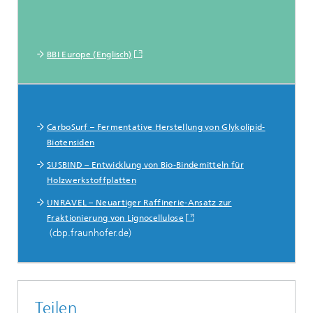
BBI Europe (Englisch)
Referenzprojekte
CarboSurf – Fermentative Herstellung von Glykolipid-
Biotensiden
SUSBIND – Entwicklung von Bio-Bindemitteln für
Holzwerkstoffplatten
UNRAVEL – Neuartiger Raffinerie-Ansatz zur
Fraktionierung von Lignocellulose
(cbp.fraunhofer.de)
Teilen