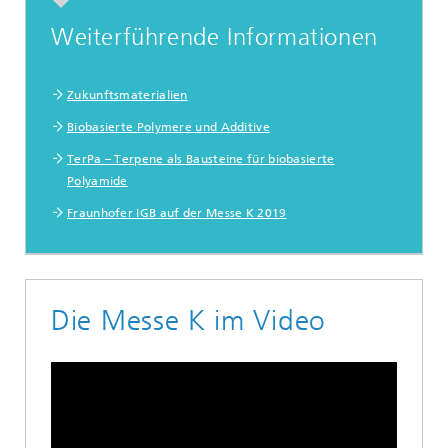
Weiterführende Informationen
Zukunftsmaterialien
Biobasierte Polymere und Additive
TerPa – Terpene als Bausteine für biobasierte
Polyamide
Fraunhofer IGB auf der Messe K 2019
Die Messe K im Video