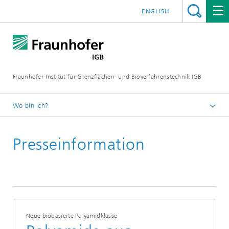
ENGLISH
Fraunhofer-Institut für Grenzflächen- und Bioverfahrenstechnik IGB
Wo bin ich?
Startseite
Presseinformation
Presse / News
Presseinformationen
Neue biobasierte Polyamidklasse