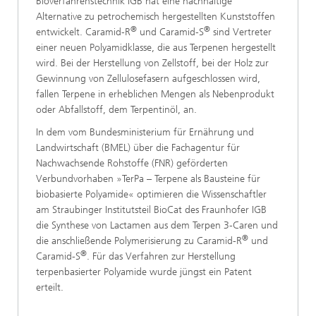
Bioverfahrenstechnik IGB hat eine nachhaltige
Alternative zu petrochemisch hergestellten Kunststoffen
®
®
entwickelt. Caramid-R
und Caramid-S
sind Vertreter
einer neuen Polyamidklasse, die aus Terpenen hergestellt
wird. Bei der Herstellung von Zellstoff, bei der Holz zur
Gewinnung von Zellulosefasern aufgeschlossen wird,
fallen Terpene in erheblichen Mengen als Nebenprodukt
oder Abfallstoff, dem Terpentinöl, an.
In dem vom Bundesministerium für Ernährung und
Landwirtschaft (BMEL) über die Fachagentur für
Nachwachsende Rohstoffe (FNR) geförderten
Verbundvorhaben »TerPa – Terpene als Bausteine für
biobasierte Polyamide« optimieren die Wissenschaftler
am Straubinger Institutsteil BioCat des Fraunhofer IGB
die Synthese von Lactamen aus dem Terpen 3-Caren und
®
die anschließende Polymerisierung zu Caramid-R
und
®
Caramid-S
. Für das Verfahren zur Herstellung
terpenbasierter Polyamide wurde jüngst ein Patent
erteilt.