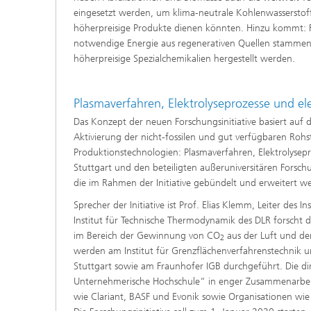
Wirksto
eingesetzt werden, um klima-neutrale Kohlenwasserstoff
höherpreisige Produkte dienen könnten. Hinzu kommt: 
notwendige Energie aus regenerativen Quellen stammen. F
höherpreisige Spezialchemikalien hergestellt werden.
Plasmaverfahren, Elektrolyseprozesse und ele
Das Konzept der neuen Forschungsinitiative basiert auf
Aktivierung der nicht-fossilen und gut verfügbaren Roh
Produktionstechnologien: Plasmaverfahren, Elektrolysepro
Stuttgart und den beteiligten außeruniversitären Forsc
die im Rahmen der Initiative gebündelt und erweitert w
Sprecher der Initiative ist Prof. Elias Klemm, Leiter des
Institut für Technische Thermodynamik des DLR forscht d
im Bereich der Gewinnung von CO
aus der Luft und d
2
werden am Institut für Grenzflächenverfahrenstechnik un
Stuttgart sowie am Fraunhofer IGB durchgeführt. Die d
Unternehmerische Hochschule“ in enger Zusammenarbeit
wie Clariant, BASF und Evonik sowie Organisationen wie