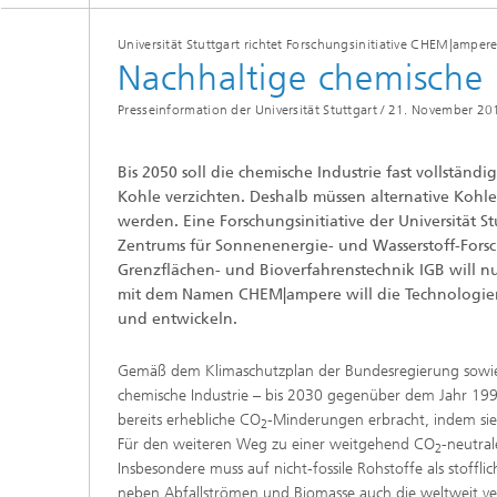
Beschic
Weitere
Beschic
Universität Stuttgart richtet Forschungsinitiative CHEM|ampere
Industri
Nachhaltige chemische P
Verfah
Biobasierte Polymere und Additive
Presseinformation der Universität Stuttgart /
21. November 20
Algenbi
Zukunftsmaterialien
Bis 2050 soll die chemische Industrie fast vollständ
Zellbas
Kohle verzichten. Deshalb müssen alternative Kohle
Diagnos
Screeni
werden. Eine Forschungsinitiative der Universität S
Mikrobielle Katalyse
Zentrums für Sonnenenergie- und Wasserstoff-Fors
Dreidim
Grenzflächen- und Bioverfahrenstechnik IGB will n
als In-v
mit dem Namen CHEM|ampere will die Technologie
Dreidim
und entwickeln.
Organoi
Gemäß dem Klimaschutzplan der Bundesregierung sowie d
chemische Industrie – bis 2030 gegenüber dem Jahr 19
bereits erhebliche CO
-Minderungen erbracht, indem sie 
2
Produkti
Für den weiteren Weg zu einer weitgehend CO
-neutra
2
Insbesondere muss auf nicht-fossile Rohstoffe als stoff
Immunr
neben Abfallströmen und Biomasse auch die weltweit ve