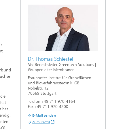
f
,
n
aus
er
rt
Dr. Thomas Schiestel
Stv. Bereichsleiter Greentech Solutions |
Gruppenleiter Membranen
erbund
suchen
Fraunhofer-Institut für Grenzflächen-
und Bioverfahrenstechnik IGB
Nobelstr. 12
70569 Stuttgart
die
Telefon +49 711 970-4164
 hat
Fax +49 711 970-4200
t hat.
endig.
E-Mail senden
nnten
Zum Profil
O)