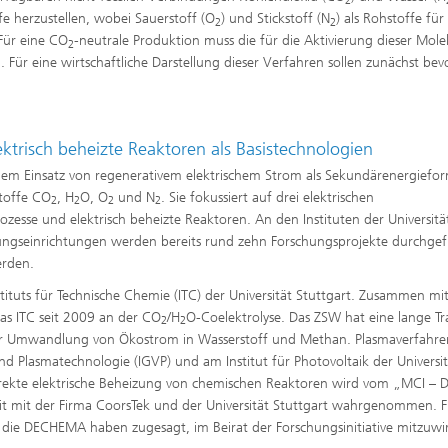
2
ffscreening
Infektionen – Prävention, Diagnos
e herzustellen, wobei Sauerstoff (O
) und Stickstoff (N
) als Rohstoffe für
2
2
Wirkstoffentwicklung
Für eine CO
-neutrale Produktion muss die für die Aktivierung dieser Mole
2
ür eine wirtschaftliche Darstellung dieser Verfahren sollen zunächst bev
ktrisch beheizte Reaktoren als Basistechnologien
 dem Einsatz von regenerativem elektrischem Strom als Sekundärenergiefo
stoffe CO
, H
O, O
und N
. Sie fokussiert auf drei elektrischen
2
2
2
2
zesse und elektrisch beheizte Reaktoren. An den Instituten der Universitä
hungseinrichtungen werden bereits rund zehn Forschungsprojekte durchgef
erden.
 Instituts für Technische Chemie (ITC) der Universität Stuttgart. Zusammen m
as ITC seit 2009 an der CO
/H
O-Coelektrolyse. Das ZSW hat eine lange Tr
2
2
er Umwandlung von Ökostrom in Wasserstoff und Methan. Plasmaverfahre
d Plasmatechnologie (IGVP) und am Institut für Photovoltaik der Universit
irekte elektrische Beheizung von chemischen Reaktoren wird vom „MCI – D
 mit der Firma CoorsTek und der Universität Stuttgart wahrgenommen. 
 die DECHEMA haben zugesagt, im Beirat der Forschungsinitiative mitzuwi