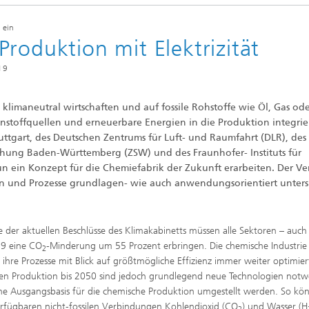
htungen und
 analytische Methoden
htungstechnologien
Trocknung mit überhitztem Damp
 ein
elle Biotechnologie
roduktion mit Elektrizität
Gewinnung von Biogas durch
ren
Hochlastfaulung von Klärschlamm
19
otechnologie
Gülle und organischen Reststoffe
Rückgewinnung von Nährstoffen 
Reststoffströmen zur Herstellung
ig klimaneutral wirtschaften und auf fossile Rohstoffe wie Öl, Gas od
von Düngemitteln
ierte 2D-Assays für
nstoffquellen und erneuerbare Energien in die Produktion integrie
tik, Qualitätskontrolle und
ng
tuttgart, des Deutschen Zentrums für Luft- und Raumfahrt (DLR), des
2
chung Baden-Württemberg (ZSW) und des Fraunhofer- Instituts für
ensionale (3D) Hautmodelle
®
un ein Konzept für die Chemiefabrik der Zukunft erarbeiten. Der V
itro-Testsysteme
n und Prozesse grundlagen- wie auch anwendungsorientiert unter
ensionale (3D) Mikrogewebe:
de und Sphäroide
Biofilme und Hygiene
®
er aktuellen Beschlüsse des Klimakabinetts müssen alle Sektoren – auch 
99 eine CO
-Minderung um 55 Prozent erbringen. Die chemische Industrie
2
ihre Prozesse mit Blick auf größtmögliche Effizienz immer weiter optimier
onszelllinien
len Produktion bis 2050 sind jedoch grundlegend neue Technologien notw
liche Ausgangsbasis für die chemische Produktion umgestellt werden. So kö
ezeptoren und
rfügbaren nicht-fossilen Verbindungen Kohlendioxid (CO
) und Wasser (H