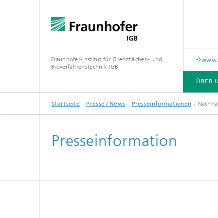
Fraunhofer-Institut für Grenzflächen- und
www.c
Bioverfahrenstechnik IGB
ÜBER 
Startseite
Presse / News
Presseinformationen
Nachhal
ÜBER UNS
ZUSAMMENARBEIT
FORSCHUNG
ANALYTIK / PRÜFUNG
PUBLIKATIONEN
Presseinformation
In-vitro-Diagnostik
Biofabr
Oberflä
Virus-basierte Therapien und
Technologien
Materia