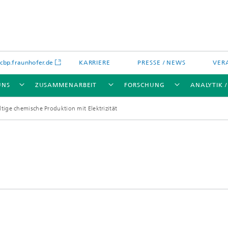
bp.fraunhofer.de
KARRIERE
PRESSE / NEWS
VER
UNS
ZUSAMMENARBEIT
FORSCHUNG
ANALYTIK 
tige chemische Produktion mit Elektrizität
ikation
chenanalytik
Wassertechnologien
Wassermanagement – Konzepte 
Verfahren für optimierte
Wassernutzung und -
wiederverwendung
lien
Membranen