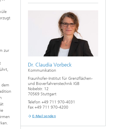
2
e,
küle
orzugt
rm zur
t
Dr. Claudia Vorbeck
ührt,
Kommunikation
Fraunhofer-Institut für Grenzflächen-
und Bioverfahrenstechnik IGB
it dem
Nobelstr. 12
adition
70569 Stuttgart
n
Telefon +49 711 970-4031
ät
Fax +49 711 970-4200
ie
E-Mail senden
Firmen
rken.