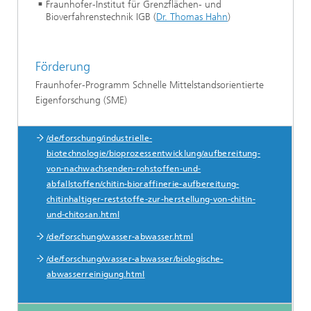
Fraunhofer-Institut für Grenzflächen- und
Bioverfahrenstechnik IGB (
Dr. Thomas Hahn
)
Förderung
Fraunhofer-Programm Schnelle Mittelstandsorientierte
Eigenforschung (SME)
/de/forschung/industrielle-biotechnologie.html
/de/forschung/industrielle-
Kompetenzen am IGB
biotechnologie/bioprozessentwicklung/aufbereitung-
von-nachwachsenden-rohstoffen-und-
abfallstoffen/chitin-bioraffinerie-aufbereitung-
chitinhaltiger-reststoffe-zur-herstellung-von-chitin-
und-chitosan.html
/de/forschung/wasser-abwasser.html
/de/forschung/wasser-abwasser/biologische-
abwasserreinigung.html