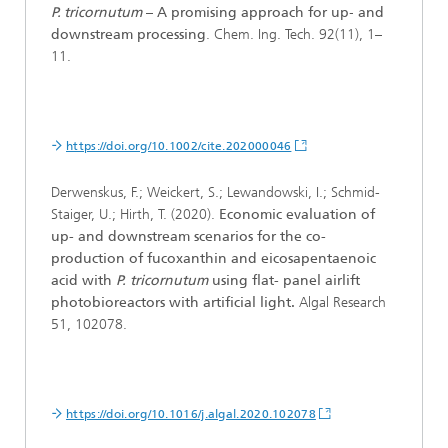
P. tricornutum
– A promising approach for up‐ and
downstream processing
. Chem. Ing. Tech. 92(11), 1–
11.
https://doi.org/10.1002/cite.202000046
Derwenskus, F.; Weickert, S.; Lewandowski, I.; Schmid-
Staiger, U.; Hirth, T. (2020).
Economic evaluation of
up- and downstream scenarios for the co-
production of fucoxanthin and eicosapentaenoic
acid with
P. tricornutum
using flat- panel airlift
photobioreactors with artificial light.
Algal Research
51, 102078.
https://doi.org/10.1016/j.algal.2020.102078