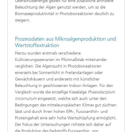
Überschussenergie gezielt für eine zusätzliche artifizielle
Beleuchtung der Algen genutzt werden, um so die
Biomasseproduktivität in Photobioreaktoren deutlich zu
steigern.
Prozessdaten aus Mikroalgenproduktion und
Wertstoffextraktion
Hierzu wurden erstmals verschiedene
Kultivierungsszenarien im Pilotmaßstab miteinander
verglichen: Die Algenzucht in Photobioreaktoren
einerseits bei Sonnenlicht in Freilandanlagen oder
Gewächshäusern und anderseits mit künstlicher
Beleuchtung in geschlossenen Indoor-Anlagen. Für den
Vergleich wurde die einzellige Kieselalge
Phaeodactylum
tricornutum
eingesetzt, welche sich auch unter den
Bedingungen des mitteleuropäischen Klimas gut züchten
lässt und durch ihren hohen EPA-, Fucoxanthin- und
Proteingehalt eine sehr hohe Wertschöpfung ermöglicht.
Der Fokus der Untersuchungen richtete sich daher auf
die Produktion des Farbstoffs Fucoxanthin, von