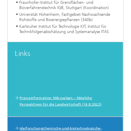
Fraunhofer-Institut für Grenzflächen- und
Bioverfahrenstechnik IGB, Stuttgart (Koordination)
Universität Hohenheim, Fachgebiet Nachwachsende
Rohstoffe und Bioenergiepflanzen (340b)
Karlsruher Institut für Technologie KIT,
Institut für
Technikfolgenabschätzung und Systemanalyse ITAS
Links
Presseinformation: Mikroalgen − Mögliche
Perspektiven für die Landwirtschaft (16.8.2022)
Kompetenzen am IGB
/de/forschung/chemische-und-biotechnologische-