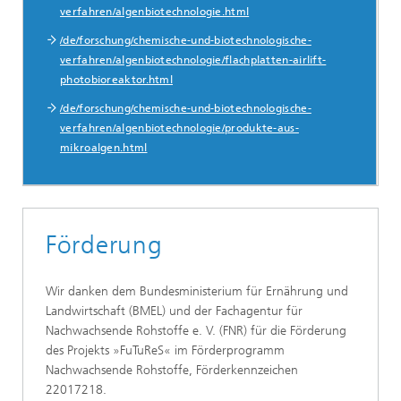
verfahren/algenbiotechnologie.html
/de/forschung/chemische-und-biotechnologische-
verfahren/algenbiotechnologie/flachplatten-airlift-
photobioreaktor.html
/de/forschung/chemische-und-biotechnologische-
verfahren/algenbiotechnologie/produkte-aus-
mikroalgen.html
Förderung
Wir danken dem Bundesministerium für Ernährung und
Landwirtschaft (BMEL) und der Fachagentur für
Nachwachsende Rohstoffe e. V. (FNR) für die Förderung
des Projekts »FuTuReS« im Förderprogramm
Nachwachsende Rohstoffe, Förderkennzeichen
22017218.