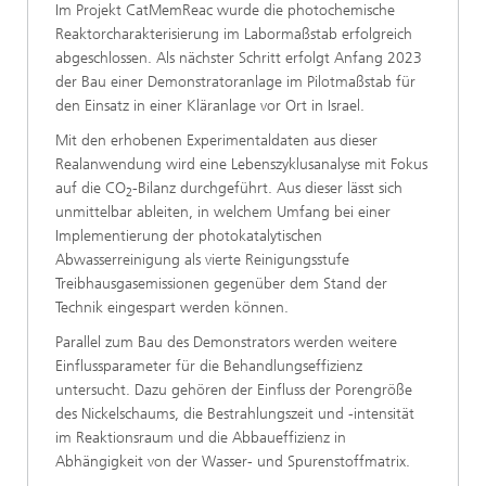
Im Projekt CatMemReac wurde die photochemische
Reaktorcharakterisierung im Labormaßstab erfolgreich
abgeschlossen. Als nächster Schritt erfolgt Anfang 2023
der Bau einer Demonstratoranlage im Pilotmaßstab für
den Einsatz in einer Kläranlage vor Ort in Israel.
Mit den erhobenen Experimentaldaten aus dieser
Realanwendung wird eine Lebenszyklusanalyse mit Fokus
auf die CO
-Bilanz durchgeführt. Aus dieser lässt sich
2
unmittelbar ableiten, in welchem Umfang bei einer
Implementierung der photokatalytischen
Abwasserreinigung als vierte Reinigungsstufe
Treibhausgasemissionen gegenüber dem Stand der
Technik eingespart werden können.
Parallel zum Bau des Demonstrators werden weitere
Einflussparameter für die Behandlungseffizienz
untersucht. Dazu gehören der Einfluss der Porengröße
des Nickelschaums, die Bestrahlungszeit und -intensität
im Reaktionsraum und die Abbaueffizienz in
Abhängigkeit von der Wasser- und Spurenstoffmatrix.