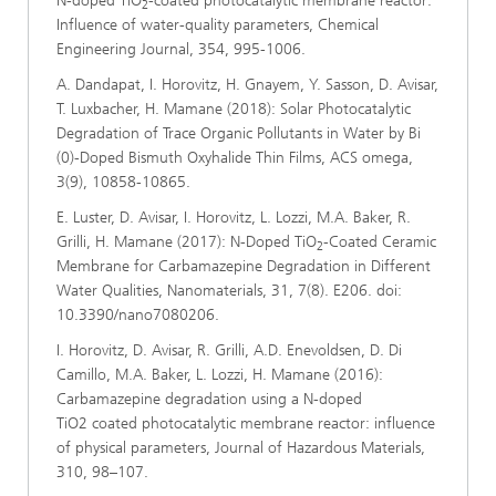
N-doped TiO
-coated photocatalytic membrane reactor:
2
Influence of water-quality parameters, Chemical
Engineering Journal, 354, 995-1006.
A. Dandapat, I. Horovitz, H. Gnayem, Y. Sasson, D. Avisar,
T. Luxbacher, H. Mamane (2018): Solar Photocatalytic
Degradation of Trace Organic Pollutants in Water by Bi
(0)-Doped Bismuth Oxyhalide Thin Films, ACS omega,
3(9), 10858-10865.
E. Luster, D. Avisar, I. Horovitz, L. Lozzi, M.A. Baker, R.
Grilli, H. Mamane (2017): N-Doped TiO
-Coated Ceramic
2
Membrane for Carbamazepine Degradation in Different
Water Qualities, Nanomaterials, 31, 7(8). E206. doi:
10.3390/nano7080206.
I. Horovitz, D. Avisar, R. Grilli, A.D. Enevoldsen, D. Di
Camillo, M.A. Baker, L. Lozzi, H. Mamane (2016):
Carbamazepine degradation using a N-doped
TiO2 coated photocatalytic membrane reactor: influence
of physical parameters, Journal of Hazardous Materials,
310, 98–107.