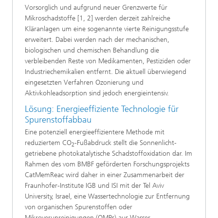
Vorsorglich und aufgrund neuer Grenzwerte für
Mikroschadstoffe [1, 2] werden derzeit zahlreiche
Kläranlagen um eine sogenannte vierte Reinigungsstufe
erweitert. Dabei werden nach der mechanischen,
biologischen und chemischen Behandlung die
verbleibenden Reste von Medikamenten, Pestiziden oder
Industriechemikalien entfernt. Die aktuell überwiegend
eingesetzten Verfahren Ozonierung und
Aktivkohleadsorption sind jedoch energieintensiv.
Lösung: Energieeffiziente Technologie für
Spurenstoffabbau
Eine potenziell energieeffizientere Methode mit
reduziertem CO
-Fußabdruck stellt die Sonnenlicht-
2
getriebene photokatalytische Schadstoffoxidation dar. Im
Rahmen des vom BMBF geförderten Forschungsprojekts
CatMemReac wird daher in einer Zusammenarbeit der
Fraunhofer-Institute IGB und ISI mit der Tel Aviv
University, Israel, eine Wassertechnologie zur Entfernung
von organischen Spurenstoffen oder
Mikroverunreinigungen (OMPs) aus Wasser