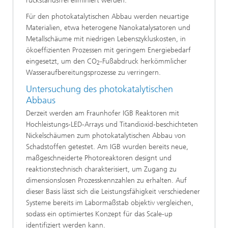
rückstandsfrei eliminiert werden.
Für den photokatalytischen Abbau werden neuartige
Materialien, etwa heterogene Nanokatalysatoren und
Metallschäume mit niedrigen Lebenszykluskosten, in
ökoeffizienten Prozessen mit geringem Energiebedarf
eingesetzt, um den CO
-Fußabdruck herkömmlicher
2
Wasseraufbereitungsprozesse zu verringern.
Untersuchung des photokatalytischen
Abbaus
Derzeit werden am Fraunhofer IGB Reaktoren mit
Hochleistungs-LED-Arrays und Titandioxid-beschichteten
Nickelschäumen zum photokatalytischen Abbau von
Schadstoffen getestet. Am IGB wurden bereits neue,
maßgeschneiderte Photoreaktoren designt und
reaktionstechnisch charakterisiert, um Zugang zu
dimensionslosen Prozesskennzahlen zu erhalten. Auf
dieser Basis lässt sich die Leistungsfähigkeit verschiedener
Systeme bereits im Labormaßstab objektiv vergleichen,
sodass ein optimiertes Konzept für das Scale-up
identifiziert werden kann.