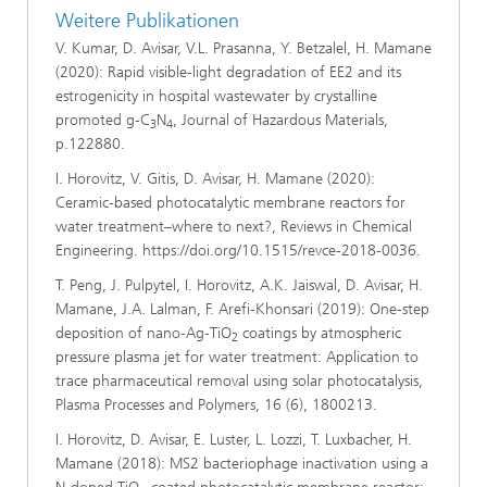
Weitere Publikationen
V. Kumar, D. Avisar, V.L. Prasanna, Y. Betzalel, H. Mamane
(2020): Rapid visible-light degradation of EE2 and its
estrogenicity in hospital wastewater by crystalline
promoted g-C
N
, Journal of Hazardous Materials,
3
4
p.122880.
I. Horovitz, V. Gitis, D. Avisar, H. Mamane (2020):
Ceramic-based photocatalytic membrane reactors for
water treatment–where to next?, Reviews in Chemical
Engineering. https://doi.org/10.1515/revce-2018-0036.
T. Peng, J. Pulpytel, I. Horovitz, A.K. Jaiswal, D. Avisar, H.
Mamane, J.A. Lalman, F. Arefi-Khonsari (2019): One‐step
deposition of nano‐Ag‐TiO
coatings by atmospheric
2
pressure plasma jet for water treatment: Application to
trace pharmaceutical removal using solar photocatalysis,
Plasma Processes and Polymers, 16 (6), 1800213.
I. Horovitz, D. Avisar, E. Luster, L. Lozzi, T. Luxbacher, H.
Mamane (2018): MS2 bacteriophage inactivation using a