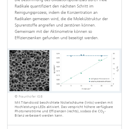
Radikale quantifiziert den nächsten Schritt im
Reinigungsprozess, indem die Konzentration an
Radikalen gemessen wird, die die Molekülstruktur der
Spurenstoffe angreifen und zerstören können.
Gemeinsam mit der Aktinometrie können so
Effizienzsenken gefunden und beseitigt werden.
© Fraunhofer IGB
Mit Titandioxid beschichtete Nickelschäume (links) werden mit
Hochleistungs-LEDs aktiviert. Das verspricht höhere verfügbare
Photonenströme und Effizienzen (rechts), sodass die CO
-
2
Bilanz verbessert werden kann.