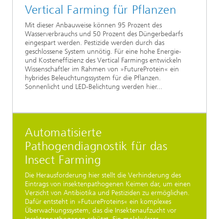
Vertical Farming für Pflanzen
Mit dieser Anbauweise können 95 Prozent des
Wasserverbrauchs und 50 Prozent des Düngerbedarfs
eingespart werden. Pestizide werden durch das
geschlossene System unnötig. Für eine hohe Energie-
und Kosteneffizienz des Vertical Farmings entwickeln
Wissenschaftler im Rahmen von »FutureProtein« ein
hybrides Beleuchtungssystem für die Pflanzen.
Sonnenlicht und LED-Belichtung werden hier...
Automatisierte
Pathogendiagnostik für das
Insect Farming
Die Herausforderung hier stellt die Verhinderung des
Eintrags von insektenpathogenen Keimen dar, um einen
Verzicht von Antibiotika und Pestiziden zu ermöglichen.
Dafür entsteht in »FutureProteins« ein komplexes
Überwachungssystem, das die Insektenaufzucht vor