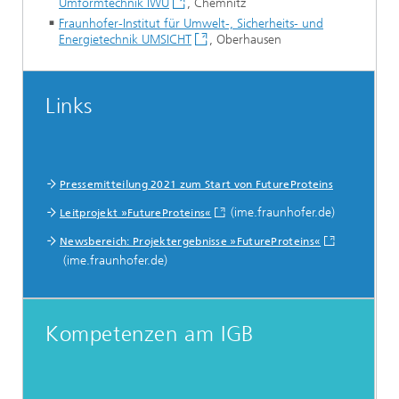
Umformtechnik IWU
, Chemnitz
Fraunhofer-Institut für Umwelt-, Sicherheits- und
Energietechnik UMSICHT
, Oberhausen
Links
Pressemitteilung 2021 zum Start von FutureProteins
(ime.fraunhofer.de)
Leitprojekt »FutureProteins«
Newsbereich: Projektergebnisse »FutureProteins«
(ime.fraunhofer.de)
Kompetenzen am IGB