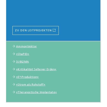
ZU DEN LEITPROJEKTEN
AmmonVektor
»ShaPID«
SUBI2MA
»Kritikalität Seltener Erden«
»E³-Produktion«
»Strom als Rohstoff«
»Theranostische Implantate«