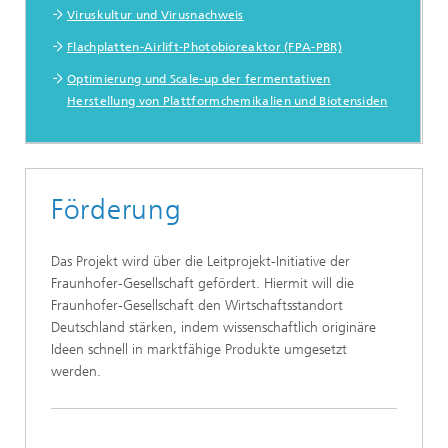
Viruskultur und Virusnachweis
Flachplatten-Airlift-Photobioreaktor (FPA-PBR)
Optimierung und Scale-up der fermentativen
Herstellung von Plattformchemikalien und Biotensiden
Förderung
Das Projekt wird über die Leitprojekt-Initiative der
Fraunhofer-Gesellschaft gefördert. Hiermit will die
Fraunhofer-Gesellschaft den Wirtschaftsstandort
Deutschland stärken, indem wissenschaftlich originäre
Ideen schnell in marktfähige Produkte umgesetzt
werden.