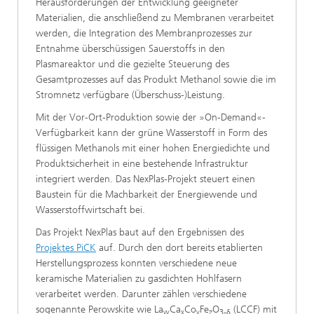
Herausforderungen der Entwicklung geeigneter
Materialien, die anschließend zu Membranen verarbeitet
werden, die Integration des Membranprozesses zur
Entnahme überschüssigen Sauerstoffs in den
Plasmareaktor und die gezielte Steuerung des
Gesamtprozesses auf das Produkt Methanol sowie die im
Stromnetz verfügbare (Überschuss-)Leistung.
Mit der Vor‑Ort-Produktion sowie der »On‑Demand«-
Verfügbarkeit kann der grüne Wasserstoff in Form des
flüssigen Methanols mit einer hohen Energiedichte und
Produktsicherheit in eine bestehende Infrastruktur
integriert werden. Das NexPlas‑Projekt steuert einen
Baustein für die Machbarkeit der Energiewende und
Wasserstoffwirtschaft bei.
Das Projekt NexPlas baut auf den Ergebnissen des
Projektes PiCK
auf. Durch den dort bereits etablierten
Herstellungsprozess konnten verschiedene neue
keramische Materialien zu gasdichten Hohlfasern
verarbeitet werden. Darunter zählen verschiedene
sogenannte Perowskite wie La
Ca
Co
Fe
O
(LCCF) mit
w
x
y
z
3-δ