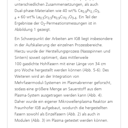
unterschiedlichen Zusammensetzungen, als auch
Dual‑phase‑Materialien wie 40 wt% Ce
Pr
O
0,9
0,1
3-
+ 60 wt% La
Sr
Fe
Cu
O
. Ein Teil der
δ
0,5
0,5
0,9
0,1
3-δ
Ergebnisse der O
‑Permeationsmessungen ist in
2
Abbildung 1 gezeigt.
Ein Schwerpunkt der Arbeiten am IGB liegt insbesondere
in der Aufskalierung der einzelnen Prozessbereiche.
Hierzu wurde der Herstellungsprozess (Nassspinnen und
Sintern) soweit optimiert, dass mittlerweile
100 gasdichte Hohlfasern mit einer Länge von 34 cm
pro Woche hergestellt werden können (Abb. 5-6). Des
Weiteren wird an der Integration von
Mehrfasermodul‑Systemen im Plasmabrenner geforscht,
sodass eine größere Menge an Sauerstoff aus dem
Plasma‑System ausgetragen werden kann (Abb. 4).
Daher wurde ein eigener Mikrowellenplasma Reaktor am
Fraunhofer IGB aufgebaut, wodurch die hergestellten
Fasern sowohl als Einzelfasern (Abb. 2) als auch in
Modulen (Abb. 3) im Plasma getestet werden können.