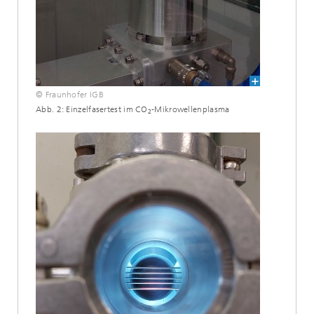
© Fraunhofer IGB
Abb. 2: Einzelfasertest im CO
-Mikrowellenplasma
2