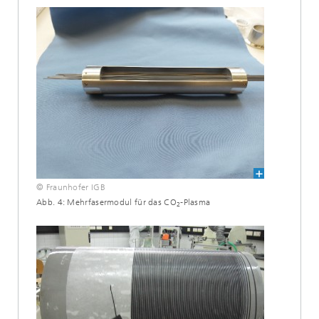
© Fraunhofer IGB
Abb. 4: Mehrfasermodul für das CO
-Plasma
2