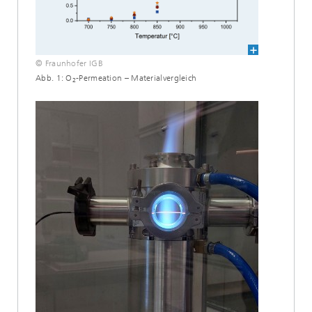
© Fraunhofer IGB
Abb. 1: O
-Permeation – Materialvergleich
2